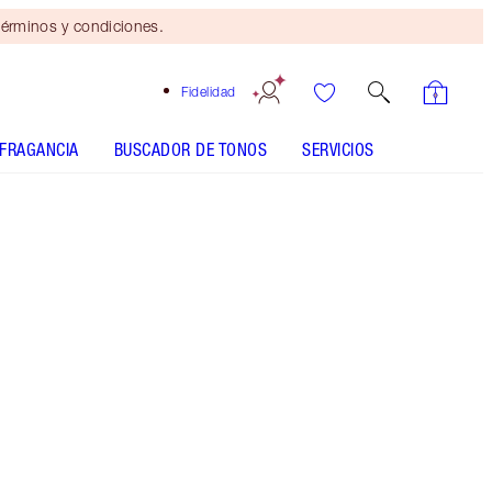
érminos y condiciones.
Fidelidad
FRAGANCIA
BUSCADOR DE TONOS
SERVICIOS
Oyster Pearl
CÓMO APLICARLO