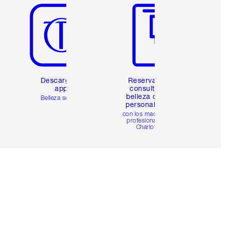
Descarga la
Reserva una
app
consulta de
belleza online
Belleza sencilla
personalizada
con los maquillistas
profesionales de
Charlotte.