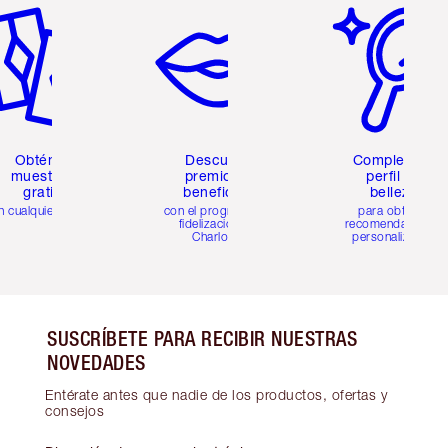
Obtén 2
Descubre
Completa tu
muestras
premios y
perfil de
gratis
beneficios
belleza
n cualquier pedido
con el programa de
para obtener
fidelización de
recomendaciones
Charlotte
personalizadas
SUSCRÍBETE PARA RECIBIR NUESTRAS
NOVEDADES
Entérate antes que nadie de los productos, ofertas y
consejos