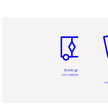
Artículo 1 de 6
Ar
Envío gratuito
con cualquier pedido
co