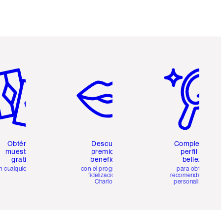
tículo 2 de 6
Artículo 3 de 6
Artículo 4 de 6
Obtén 2
Descubre
Completa tu
muestras
premios y
perfil de
gratis
beneficios
belleza
n cualquier pedido
con el programa de
para obtener
fidelización de
recomendaciones
Charlotte
personalizadas