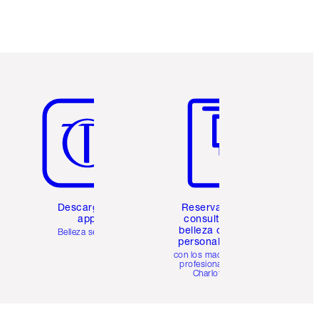
Artículo 5 de 6
Artículo 6 de 6
Descarga la
Reserva una
app
consulta de
belleza online
Belleza sencilla
personalizada
con los maquillistas
profesionales de
Charlotte.