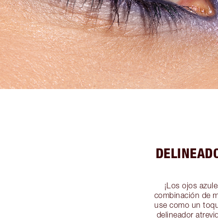
DELINEAD
¡Los ojos azule
combinación de ma
use como un toqu
delineador atrevi