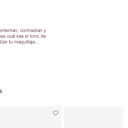
lementan, contrastan y
ea cual sea el tono de
alzar tu maquillaje…
s
Artículo 4 de 38
Artículo 5 de