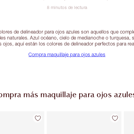
8 minutos de lectura
colores de delineador para ojos azules son aquellos que comp
les naturales. Azul océano, cielo de medianoche o turquesa, s
 ojos, aquí están los colores de delineador perfectos para re
Compra maquillaje para ojos azules
ompra más maquillaje para ojos azule
Artículo 2 de 38
Artículo 3 de 38