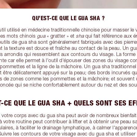
QU’EST-CE QUE LE GUA SHA ?
til utilisé en médecine traditionnelle chinoise pour masser le v
des mots chinois
gua
« gratter » et
sha
qui fait référence aux 
utils de gua sha sont généralement fabriqués avec des pierres 
nt la texture est douce et fraîche au contact de la peau. Un 
s arrondis qui ressemblent aux contours du visage. La forme
te car elle permet à l'outil d'épouser des zones du visage c
pommettes et la ligne de la mâchoire. Un gua sha traditionnel
ut être délicatement appuyé sur la peau; des bords incurvés q
ls de zones comme les pommettes et la mâchoire; et souvent 
oncée qui se niche confortablement autour du nez et des sour
T-CE QUE LE GUA SHA + QUELS SONT SES EF
 votre corps avec du gua sha peut avoir de nombreux bienfait
votre routine peut contribuer à lifter et à obtenir une peau sa
aires, à faciliter le drainage lymphatique, à calmer l'apparence
Suivre les contours de votre visage avec du gua sha et utilis