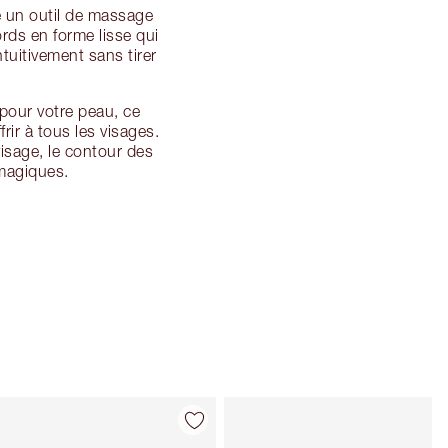
e un outil de massage
ords en forme lisse qui
ntuitivement sans tirer
 pour votre peau, ce
frir à tous les visages.
visage, le contour des
 magiques.
Article 4 sur 114
Article 5 sur 