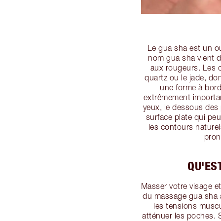
Le gua sha est un ou
nom gua sha vient 
aux rougeurs. Les o
quartz ou le jade, do
une forme à bord
extrêmement importan
yeux, le dessous des 
surface plate qui pe
les contours nature
pron
QU'ES
Masser votre visage et
du massage gua sha à 
les tensions muscul
atténuer les poches. 