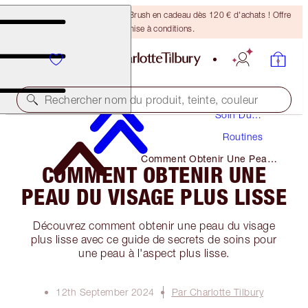
Recevez un pinceau Bronzing Brush en cadeau dès 120 € d'achats ! Offre
soumise à conditions.
Rechercher nom du produit, teinte, couleur
Soin Du
Visage
Routines
Comment Obtenir Une Peau
COMMENT OBTENIR UNE
Du Visage Plus Lisse
PEAU DU VISAGE PLUS LISSE
Découvrez comment obtenir une peau du visage
plus lisse avec ce guide de secrets de soins pour
une peau à l'aspect plus lisse.
12th September 2024
Par Charlotte Tilbury