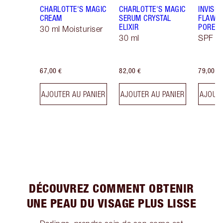
CHARLOTTE'S MAGIC
CHARLOTTE'S MAGIC
INVISIB
CREAM
SERUM CRYSTAL
FLAWL
ELIXIR
PORELE
30 ml Moisturiser
30 ml
SPF 50
67,00 €
82,00 €
79,00 €
AJOUTER AU PANIER
AJOUTER AU PANIER
AJOUTE
DÉCOUVREZ COMMENT OBTENIR
UNE PEAU DU VISAGE PLUS LISSE