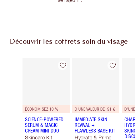
se rajeunir.
Découvrir les coffrets soin du visage
Article 1 sur 48
Article 2 sur 48
ÉCONOMISEZ 10 %
D'UNE VALEUR DE 91 €
D'UNE VA
SCIENCE-POWERED
IMMEDIATE SKIN
CHARLO
SERUM & MAGIC
REVIVAL +
HYDRAT
CREAM MINI DUO
FLAWLESS BASE KIT
SKINCA
DISCOV
Skincare Kit
Hydrate & Prime