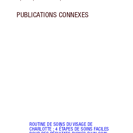
PUBLICATIONS CONNEXES
Article 1 sur 10
ROUTI
UNE 
Suive
dévoi
pour 
ROUTINE DE SOINS DU VISAGE DE
CHARLOTTE : 4 ÉTAPES DE SOINS FACILES