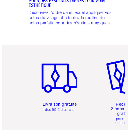
POUR DES RÉSULTATS DIGNES D'UN SOIN
ESTHÉTIQUE !
Découvrez l'ordre dans lequel appliquer vos
soins du visage et adoptez la routine de
soins parfaite pour des résultats magiques.
Article 1 sur 6
Article 
Livraison gratuite
Recev
2 échanti
dès 59 € d'achats
gratui
pour tou
comman