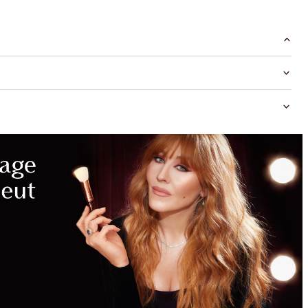
MAGICAL
SAVINGS
WITH
EXCLUSIVE
KITS