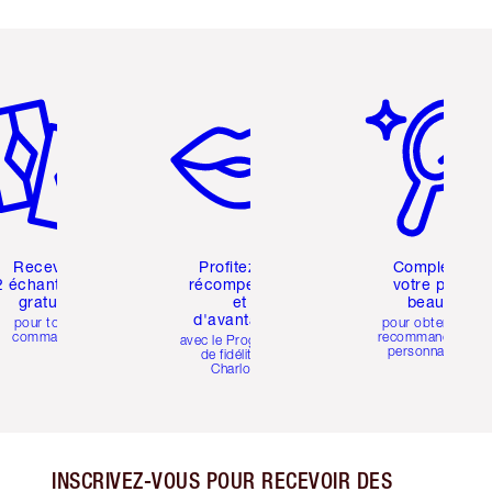
icle 2 sur 6
Article 3 sur 6
Article 4 sur 6
Recevez
Profitez de
Complétez
2 échantillons
récompenses
votre profil
gratuits
et
beauté
d'avantages
pour toute
pour obtenir des
commande
recommandations
avec le Programme
personnalisées
de fidélité de
Charlotte
INSCRIVEZ-VOUS POUR RECEVOIR DES