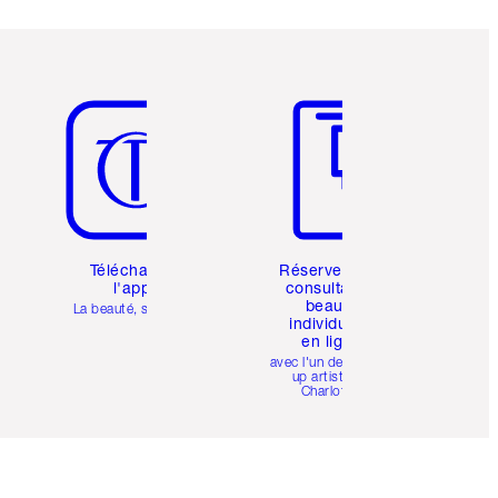
Article 5 sur 6
Article 6 sur 6
Téléchargez
Réservez une
l'appli
consultation
beauté
La beauté, simplifiée
individuelle
en ligne
avec l'un des make-
up artists de
Charlotte.