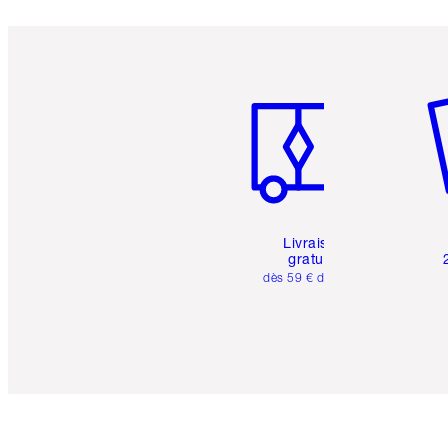
Article 1 sur 6
Art
Livraison
gratuite
dès 59 € d'achats