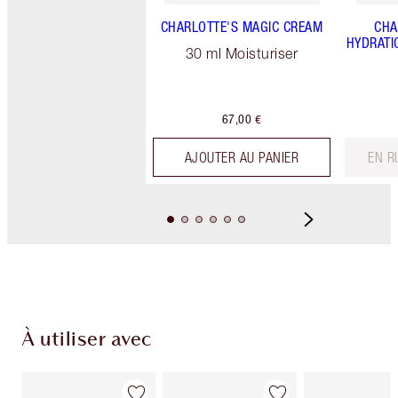
CHARLOTTE'S MAGIC CREAM
CHA
HYDRATI
30 ml Moisturiser
67,00 €
AJOUTER AU PANIER
EN R
À utiliser avec