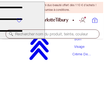
DERNIÈRE CHANCE ! Un mini duo beauté offert dès 110 € d'achats !
Offre soumise à conditions.
Rechercher nom du produit, teinte, couleur
Soin
Visage
MAGIC NIGHT CREAM
Crème De
15 ML
Nuit
39,00 €
(
260,00 €
/
100
ml
)