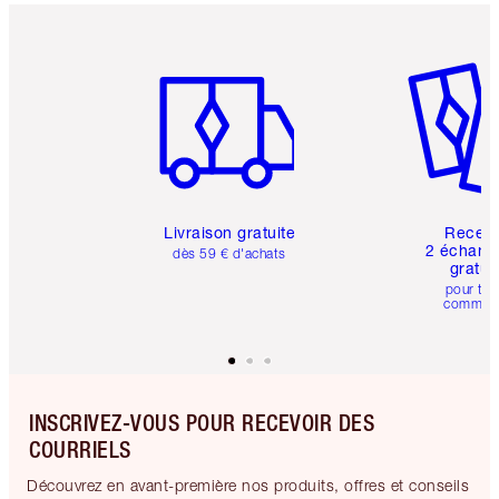
Article 1 sur 6
Article 
Livraison gratuite
Recev
2 échanti
dès 59 € d'achats
gratui
pour tou
comman
INSCRIVEZ-VOUS POUR RECEVOIR DES
COURRIELS
Découvrez en avant-première nos produits, offres et conseils