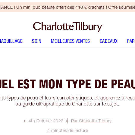
CE ! Un mini duo beauté offert dès 110 € d'achats ! Offre soumise
MAQUILLAGE
SOIN
MEILLEURES VENTES
CADEAUX
PA
EL EST MON TYPE DE PEA
nts types de peau et leurs caractéristiques, et apprenez à reco
au guide ultrapratique de Charlotte sur le sujet.
4th October 2022
Par Charlotte Tilbury
4 minutes de lecture