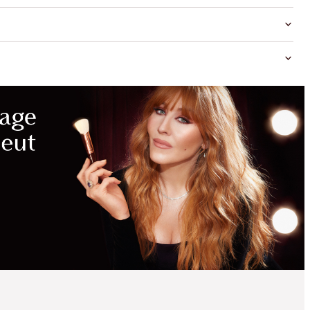
MAGICAL
SAVINGS
WITH
EXCLUSIVE
KITS
ÉCONOMISEZ 10 %*
REVIVE, PROTECT,