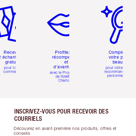
Recevez
Profitez de
Complétez
2 échantillons
récompenses
votre profil
gratuits
et
beauté
d'avantages
pour toute
pour obtenir des
commande
recommandations
avec le Programme
personnalisées
de fidélité de
Charlotte
INSCRIVEZ-VOUS POUR RECEVOIR DES
COURRIELS
Découvrez en avant-première nos produits, offres et
conseils