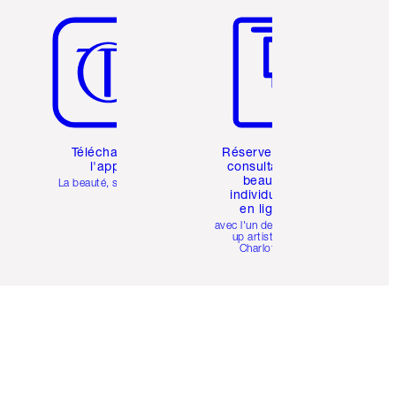
Téléchargez
Réservez une
l'appli
consultation
beauté
La beauté, simplifiée
individuelle
en ligne
avec l'un des make-
up artists de
Charlotte.