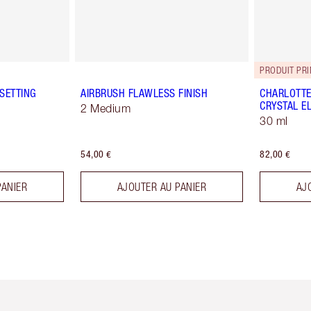
PRODUIT PR
SETTING
AIRBRUSH FLAWLESS FINISH
CHARLOTTE
CRYSTAL EL
2 Medium
30 ml
54,00 €
82,00 €
PANIER
AJOUTER AU PANIER
AJ
icle 2 sur 6
Article 3 sur 6
Article 4 sur 6