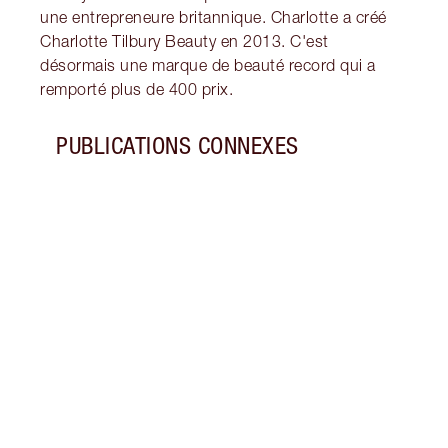
une entrepreneure britannique. Charlotte a créé
Charlotte Tilbury Beauty en 2013. C'est
désormais une marque de beauté record qui a
remporté plus de 400 prix.
PUBLICATIONS CONNEXES
Article 1 sur 7
TOUT 
QU'UN
Décou
sur l
conti
colle