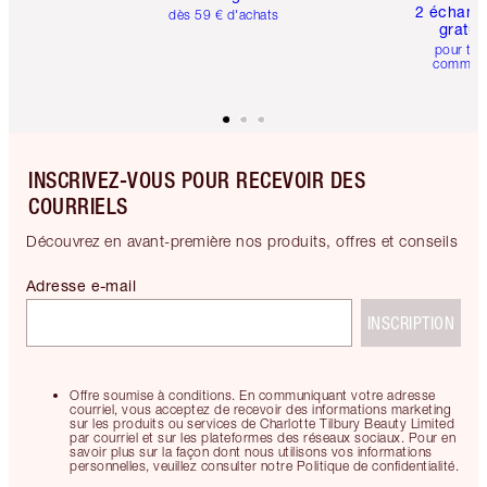
2 échanti
dès 59 € d'achats
gratui
pour tou
comman
INSCRIVEZ-VOUS POUR RECEVOIR DES
COURRIELS
Découvrez en avant-première nos produits, offres et conseils
Adresse e-mail
INSCRIPTION
Offre soumise à conditions. En communiquant votre adresse
courriel, vous acceptez de recevoir des informations marketing
sur les produits ou services de Charlotte Tilbury Beauty Limited
par courriel et sur les plateformes des réseaux sociaux. Pour en
savoir plus sur la façon dont nous utilisons vos informations
personnelles, veuillez consulter notre Politique de confidentialité.