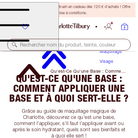
Recevez un pinceau Bronzing Brush en cadeau dès 120 € d'achats ! Offre
soumise à conditions.
Rechercher nom du produit, teinte, couleur
Maquillage
Visage
Qu'est-Ce Qu'une Base : Comment
QU'EST-CE QU'UNE BASE :
Appliquer Une Base Et à Quoi Sert-
Elle ?
COMMENT APPLIQUER UNE
BASE ET À QUOI SERT-ELLE ?
Grâce au guide de maquillage magique de
Charlotte, découvrez ce qu'est une base,
comment l'appliquer, s'il faut l'appliquer avant ou
après le soin hydratant, quels sont ses bienfaits et
à quoi elle sert !