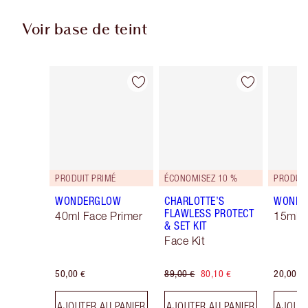
Voir base de teint
Article 1 sur 17
Article 2 sur 17
PRODUIT PRIMÉ
ÉCONOMISEZ 10 %
PRODUIT
WONDERGLOW
CHARLOTTE’S
WONDE
FLAWLESS PROTECT
40ml Face Primer
15ml F
& SET KIT
Face Kit
50,00 €
89,00 €
80,10 €
20,00 €
AJOUTER AU PANIER
AJOUTER AU PANIER
AJOUTE