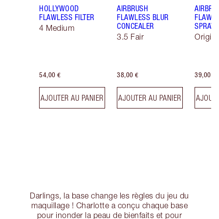
HOLLYWOOD
AIRBRUSH
AIRBRU
FLAWLESS FILTER
FLAWLESS BLUR
FLAWLE
CONCEALER
SPRAY
4 Medium
3.5 Fair
Origin
54,00 €
38,00 €
39,00 €
AJOUTER AU PANIER
AJOUTER AU PANIER
AJOUTE
Darlings, la base change les règles du jeu du
maquillage ! Charlotte a conçu chaque base
pour inonder la peau de bienfaits et pour