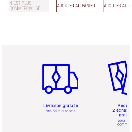
N'EST PLUS
AJOUTER AU PANIER
AJOUTER AU P
COMMERCIALISÉ
Article 1 sur 6
Article 
Livraison gratuite
Recev
2 échanti
dès 59 € d'achats
gratui
pour tou
comman