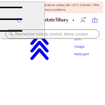
Recevez un pinceau Bronzing Brush en cadeau dès 120 € d'achats ! Offre
soumise à conditions.
Rechercher nom du produit, teinte, couleur
Soin
Visage
MULTI-MIRACLE GLOW
Nettoyant
100 ML
60,00 €
(
60,00 €
/
100
ml
)