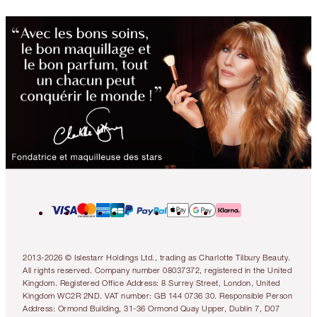
2013-2026 © Islestarr Holdings Ltd., trading as Charlotte Tilbury Beauty.
All rights reserved. Company number 08037372, registered in the United
Kingdom. Registered Office Address: 8 Surrey Street, London, United
Kingdom WC2R 2ND. VAT number: GB 144 0736 30. Responsible Person
Address: Ormond Building, 31-36 Ormond Quay Upper, Dublin 7, D07