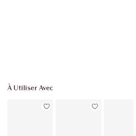
EXCLUSIVITÉS CHARLOTTE TILBURY
Club fidélité Charlotte's Darlings. Gagnez des
pièces de fidélité à chaque achat!
Livraison standard gratuite lorsque votre
montant atteint 59,00 €
Choissisez 2 échantillons gratuits au moment
de confirmer vos achats
À Utiliser Avec