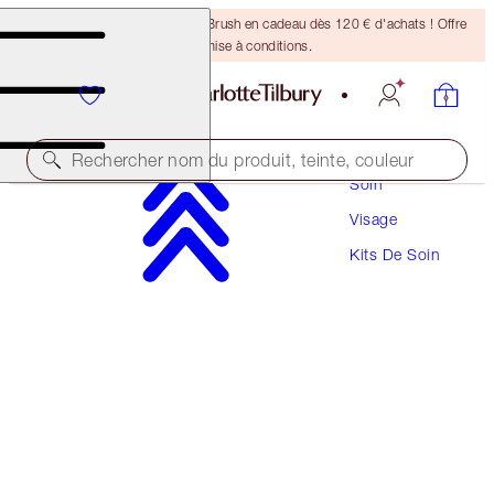
Recevez un pinceau Bronzing Brush en cadeau dès 120 € d'achats ! Offre
soumise à conditions.
Rechercher nom du produit, teinte, couleur
Soin
Visage
ÉCONOMISEZ 15 %
Kits De Soin
CHARLOTTE’S SUPERSIZED MAGIC SKIN DUO
SKINCARE KIT
428,00 €
363,80 €
(
171,20 €
/
100
ml
)