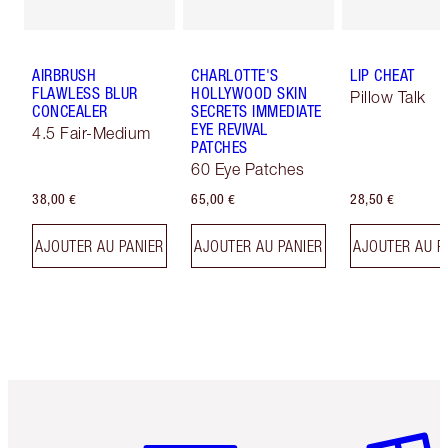
AIRBRUSH
CHARLOTTE'S
LIP CHEAT
FLAWLESS BLUR
HOLLYWOOD SKIN
Pillow Talk
CONCEALER
SECRETS IMMEDIATE
EYE REVIVAL
4.5 Fair-Medium
PATCHES
60 Eye Patches
38,00 €
65,00 €
28,50 €
AJOUTER AU PANIER
AJOUTER AU PANIER
AJOUTER AU P
Article 1 sur 6
Article 