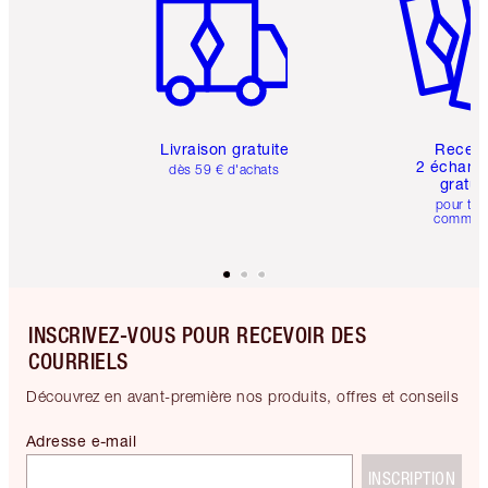
Livraison gratuite
Recev
2 échanti
dès 59 € d'achats
gratui
pour tou
comman
INSCRIVEZ-VOUS POUR RECEVOIR DES
COURRIELS
Découvrez en avant-première nos produits, offres et conseils
Adresse e-mail
INSCRIPTION