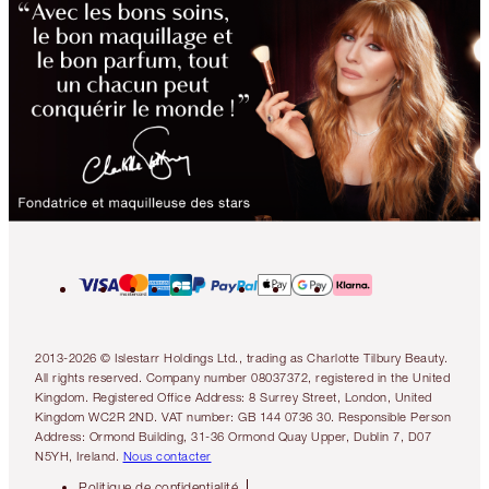
2013-2026 © Islestarr Holdings Ltd., trading as Charlotte Tilbury Beauty.
All rights reserved. Company number 08037372, registered in the United
Kingdom. Registered Office Address: 8 Surrey Street, London, United
Kingdom WC2R 2ND. VAT number: GB 144 0736 30. Responsible Person
Address: Ormond Building, 31-36 Ormond Quay Upper, Dublin 7, D07
N5YH, Ireland.
Nous contacter
Politique de confidentialité