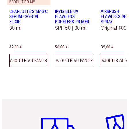
PRODUIT PRIMÉ
CHARLOTTE'S MAGIC
INVISIBLE UV
AIRBRUSH
SERUM CRYSTAL
FLAWLESS
FLAWLESS SET
ELIXIR
PORELESS PRIMER
SPRAY
30 ml
SPF 50 | 30 ml
Original 100 
82,00 €
50,00 €
39,00 €
AJOUTER AU PANIER
AJOUTER AU PANIER
AJOUTER AU P
Article 1 sur 6
Article 