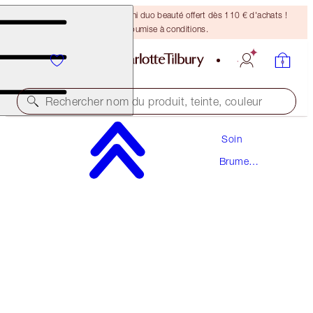
DERNIÈRE CHANCE ! Un mini duo beauté offert dès 110 € d'achats !
Offre soumise à conditions.
Rechercher nom du produit, teinte, couleur
Soin
ÉCONOMISEZ 10 %
Brume
MAGIC SKIN OXYGENATING & HYDRATING
Visage
DUO
SKINCARE KIT
130,00 €