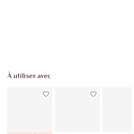
EXCLUSIVITÉS CHARLOTTE TILBURY
Club fidélité Charlotte's Darlings. Gagnez des
pièces de fidélité à chaque achat!
Livraison standard gratuite lorsque votre
montant atteint 59,00 €
Choissisez 2 échantillons gratuits au moment
de confirmer vos achats
À utiliser avec