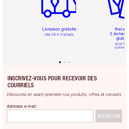
Livraison gratuite
Recev
2 échanti
dès 59 € d'achats
gratui
pour tou
comman
INSCRIVEZ-VOUS POUR RECEVOIR DES
COURRIELS
Découvrez en avant-première nos produits, offres et conseils
Adresse e-mail
INSCRIPTION