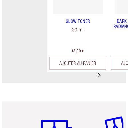
GLOW TONER
DARK
RADIAN
30 ml
18,00 €
AJOUTER AU PANIER
AJO
Article 1 sur 6
Article 