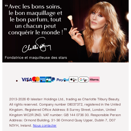
2013-2026 © Islestarr Holdings Ltd., trading as Charlotte Tilbury Beauty.
All rights reserved. Company number 08037372, registered in the United
Kingdom. Registered Office Address: 8 Surrey Street, London, United
Kingdom WC2R 2ND. VAT number: GB 144 0736 30. Responsible Person
Address: Ormond Building, 31-36 Ormond Quay Upper, Dublin 7, D07
N5YH, Ireland.
Nous contacter