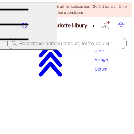
Recevez un pinceau Bronzing Brush en cadeau dès 120 € d'achats ! Offre
soumise à conditions.
Rechercher nom du produit, teinte, couleur
Soin
Visage
DARK SPOT CORRECTING RADIANCE
RECOVERY SERUM
Sérum
30 ML
88,00 €
(
293,33 €
/
100
ml
)