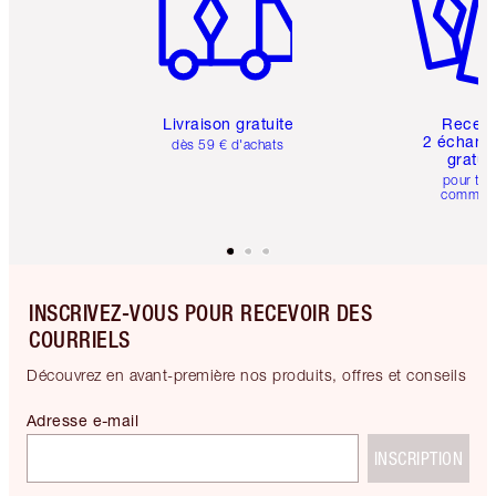
Livraison gratuite
Recev
2 échanti
dès 59 € d'achats
gratui
pour tou
comman
INSCRIVEZ-VOUS POUR RECEVOIR DES
COURRIELS
Découvrez en avant-première nos produits, offres et conseils
Adresse e-mail
INSCRIPTION