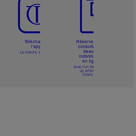
Téléchargez
Réservez une
l'appli
consultation
beauté
La beauté, simplifiée
individuelle
en ligne
avec l'un des make-
up artists de
Charlotte.