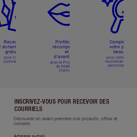
Recevez
Profitez de
Complétez
2 échantillons
récompenses
votre profil
gratuits
et
beauté
d'avantages
pour toute
pour obtenir des
commande
recommandations
avec le Programme
personnalisées
de fidélité de
Charlotte
INSCRIVEZ-VOUS POUR RECEVOIR DES
COURRIELS
Découvrez en avant-première nos produits, offres et
conseils
Adresse e-mail