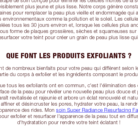
 étape de soin conçue pour éliminer les cellules mortes de la s
visiblement plus jeune et plus lisse. Notre corps génère con
saines pour remplacer la peau plus vieille et endommagée qui 
s environnementaux comme la pollution et le soleil. Les cellul
lées tous les 30 jours environ et, lorsque les cellules plus an
sous forme de plaques grossières, sèches et squameuses sur l
resurfacer votre teint pour créer un grain de peau plus lisse qui
QUE FONT LES PRODUITS EXFOLIANTS ?
ent de nombreux bienfaits pour votre peau qui diffèrent selon le
artie du corps à exfolier et les ingrédients composant le produi
 que tous les exfoliants ont en commun, c'est l'élimination des 
rface de la peau pour révéler une nouvelle peau plus douce et 
paraît revitalisée et rajeunie et arbore un éclat renouvelé et natu
ffiner et désincruster les pores, hydrater votre peau, la rend
apparence des rides. Mon
soin Super Radiance Resurfacing Fa
our exfolier et resurfacer l'apparence de la peau tout en di
d'hydratation pour rendre votre teint éclatant !