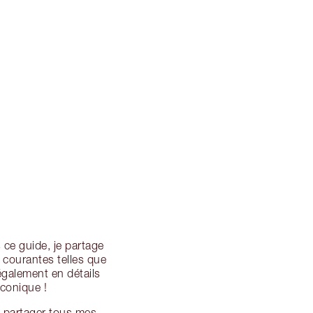
s ce guide, je partage
s courantes telles que
également en détails
iconique !
i partager tous mes