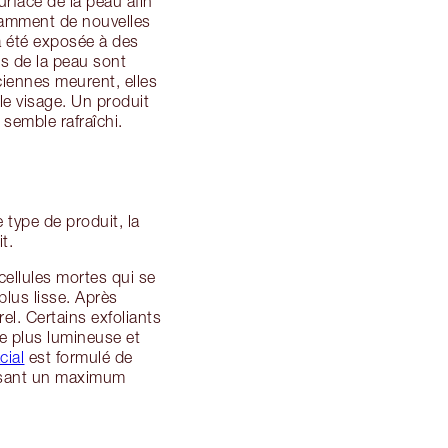
urface de la peau afin
stamment de nouvelles
a été exposée à des
es de la peau sont
ciennes meurent, elles
e visage. Un produit
 semble rafraîchi.
 type de produit, la
t.
cellules mortes qui se
plus lisse. Après
rel. Certains exfoliants
re plus lumineuse et
cial
est formulé de
ffusant un maximum