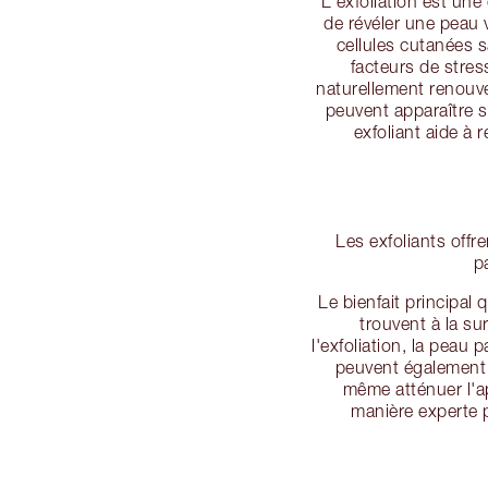
L'exfoliation est une
de révéler une peau 
cellules cutanées 
facteurs de stres
naturellement renouve
peuvent apparaître 
exfoliant aide à 
Les exfoliants offr
p
Le bienfait principal
trouvent à la su
l'exfoliation, la peau 
peuvent également a
même atténuer l'
manière experte p