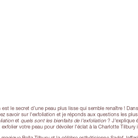
on est le secret d’une peau plus lisse qui semble renaître ! Dan
z savoir sur l'exfoliation et je réponds aux questions les plu
liation
et
quels sont les bienfaits de l'exfoliation
? J'explique 
xfolier votre peau pour dévoiler l'éclat à la Charlotte Tilbury 
magique Bella Tilbury et la célèbre esthéticienne Sadaf Jaffar