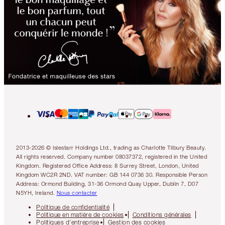
2013-2026 © Islestarr Holdings Ltd., trading as Charlotte Tilbury Beauty.
All rights reserved. Company number 08037372, registered in the United
Kingdom. Registered Office Address: 8 Surrey Street, London, United
Kingdom WC2R 2ND. VAT number: GB 144 0736 30. Responsible Person
Address: Ormond Building, 31-36 Ormond Quay Upper, Dublin 7, D07
N5YH, Ireland.
Nous contacter
Politique de confidentialité
Politique en matière de cookies
Conditions générales
Politiques d’entreprise
Gestion des cookies