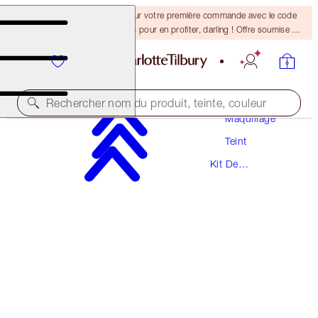
-15 % + la livraison gratuite sur votre première commande avec le code
DARLING15. Connectez-vous pour en profiter, darling ! Offre soumise à
conditions.
Rechercher nom du produit, teinte, couleur
Maquillage
Teint
ÉCONOMISEZ 5 %
Kit De
SPF50 AIRBRUSH COMPLEXION DUO
Maquillage
MAKEUP KIT
104,00 €
98,80 €