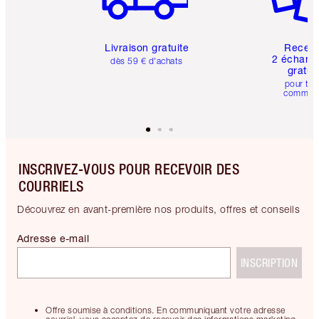
Livraison gratuite
Recev
2 échanti
dès 59 € d'achats
gratui
pour tou
comman
INSCRIVEZ-VOUS POUR RECEVOIR DES
COURRIELS
Découvrez en avant-première nos produits, offres et conseils
Adresse e-mail
INSCRIPTION
Offre soumise à conditions. En communiquant votre adresse