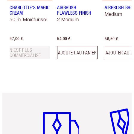
CHARLOTTE'S MAGIC
AIRBRUSH
AIRBRUSH BRO
CREAM
FLAWLESS FINISH
Medium
50 ml Moisturiser
2 Medium
97,00 €
54,00 €
56,50 €
N'EST PLUS
AJOUTER AU PANIER
AJOUTER AU P
COMMERCIALISÉ
Article 1 sur 6
Article 