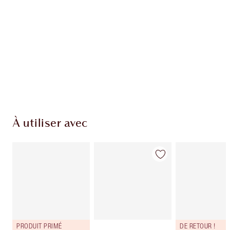
Club fidélité Charlotte's Darlings. Gagnez des
pièces de fidélité à chaque achat!
Livraison standard gratuite lorsque votre
montant atteint 59,00 €
Choissisez 2 échantillons gratuits au moment
de confirmer vos achats
À utiliser avec
PRODUIT PRIMÉ
DE RETOUR !