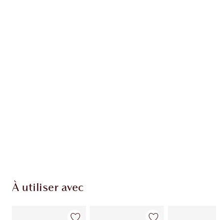
Recevez 85 pièces de fidélité
En savoir plus
EXCLUSIVITÉS CHARLOTTE TILBURY
Club fidélité Charlotte's Darlings. Gagnez des
pièces de fidélité à chaque achat!
Livraison standard gratuite lorsque votre
montant atteint 59,00 €
Choissisez 2 échantillons gratuits au moment
de confirmer vos achats
À utiliser avec