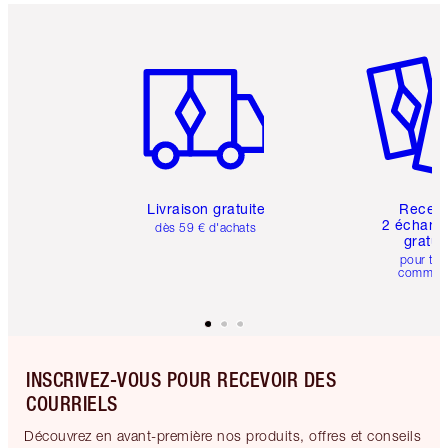
Article 1 sur 6
Article 
Livraison gratuite
Recev
2 échanti
dès 59 € d'achats
gratui
pour tou
comman
INSCRIVEZ-VOUS POUR RECEVOIR DES
COURRIELS
Découvrez en avant-première nos produits, offres et conseils