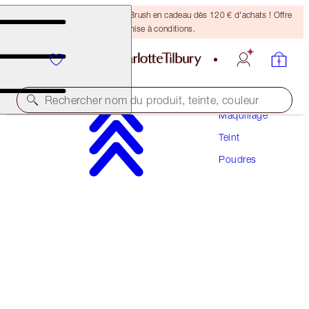
Recevez un pinceau Bronzing Brush en cadeau dès 120 € d'achats ! Offre
soumise à conditions.
Rechercher nom du produit, teinte, couleur
Maquillage
Teint
CHARLOTTE’S PRIME, SET & GLOW KIT
Poudres
FACE KIT
89,00 €
84,55 €