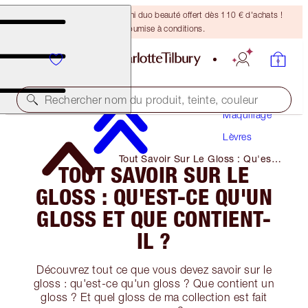
DERNIÈRE CHANCE ! Un mini duo beauté offert dès 110 € d'achats !
Offre soumise à conditions.
Rechercher nom du produit, teinte, couleur
Maquillage
Lèvres
Tout Savoir Sur Le Gloss : Qu'est-
TOUT SAVOIR SUR LE
Ce Qu'un Gloss Et Que Contient-
Il ?
GLOSS : QU'EST-CE QU'UN
GLOSS ET QUE CONTIENT-
IL ?
Découvrez tout ce que vous devez savoir sur le
gloss : qu'est-ce qu'un gloss ? Que contient un
gloss ? Et quel gloss de ma collection est fait