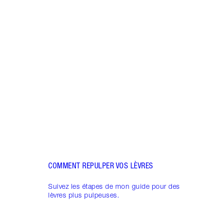
Article 1 sur 5
DÉCO
LIP 
Décou
sur l
Plump
lèvre
unive
COMMENT REPULPER VOS LÈVRES
Suivez les étapes de mon guide pour des
lèvres plus pulpeuses.