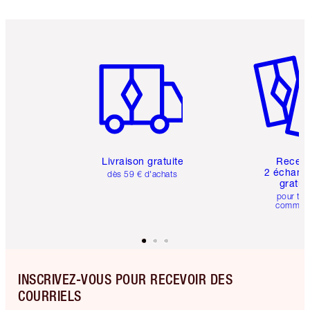
Article 1 sur 6
Article 
Livraison gratuite
Recev
2 échanti
dès 59 € d'achats
gratui
pour tou
comman
INSCRIVEZ-VOUS POUR RECEVOIR DES
COURRIELS