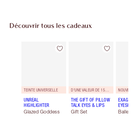
Découvrir tous les cadeaux
Article 1 sur 116
Article 2 sur 116
TEINTE UNIVERSELLE
D'UNE VALEUR DE 156,50 €
NOUVEAU
UNREAL
THE GIFT OF PILLOW
EXAGGE
HIGHLIGHTER
TALK EYES & LIPS
EYESHA
Glazed Goddess
Gift Set
Ballet