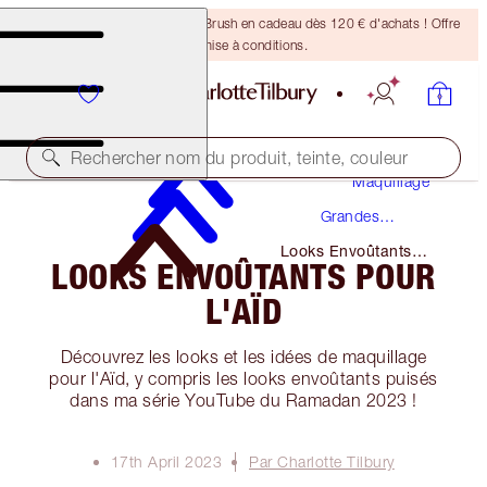
Recevez un pinceau Bronzing Brush en cadeau dès 120 € d'achats ! Offre
soumise à conditions.
Rechercher nom du produit, teinte, couleur
Maquillage
Grandes
Occasions
Looks Envoûtants
LOOKS ENVOÛTANTS POUR
Pour L'aïd
L'AÏD
Découvrez les looks et les idées de maquillage
pour l'Aïd, y compris les looks envoûtants puisés
dans ma série YouTube du Ramadan 2023 !
17th April 2023
Par Charlotte Tilbury