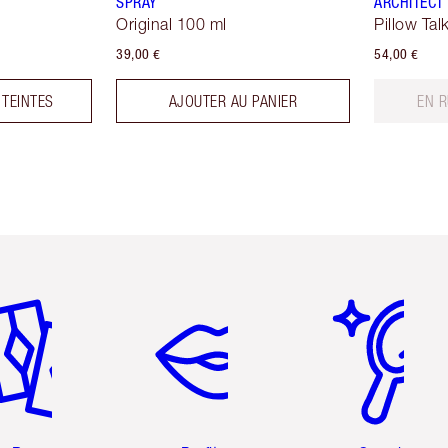
SPRAY
ARCHITECT
Original 100 ml
Pillow Tal
39,00 €
54,00 €
 TEINTES
AJOUTER AU PANIER
EN 
icle 2 sur 6
Article 3 sur 6
Article 4 sur 6