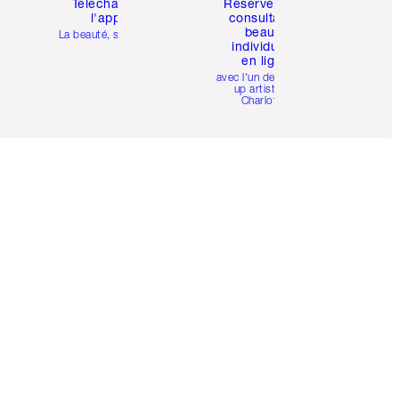
Téléchargez
Réservez une
l'appli
consultation
beauté
La beauté, simplifiée
individuelle
en ligne
avec l'un des make-
up artists de
Charlotte.