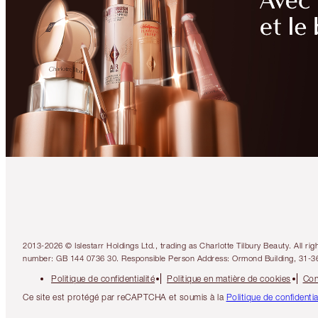
2013-2026 © Islestarr Holdings Ltd., trading as Charlotte Tilbury Beauty. Al
number: GB 144 0736 30. Responsible Person Address: Ormond Building, 31-3
Politique de confidentialité
Politique en matière de cookies
Con
Ce site est protégé par reCAPTCHA et soumis à la
Politique de confidenti