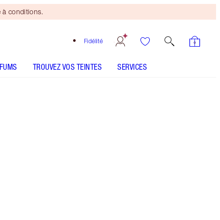
 à conditions.
Fidélité
RFUMS
TROUVEZ VOS TEINTES
SERVICES
Mini duo beauté
offert
dès 110 € d'achats ! Offre
soumise à conditions.
Kit complet de pinceaux de Charlotte Tilbury