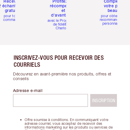
Recevez
Profitez de
Complétez
2 échantillons
récompenses
votre profil
gratuits
et
beauté
d'avantages
pour toute
pour obtenir des
commande
recommandations
avec le Programme
personnalisées
de fidélité de
Charlotte
INSCRIVEZ-VOUS POUR RECEVOIR DES
COURRIELS
Découvrez en avant-première nos produits, offres et
conseils
Adresse e-mail
INSCRIPTION
Offre soumise à conditions. En communiquant votre
adresse courriel, vous acceptez de recevoir des
informations marketing sur les produits ou services de