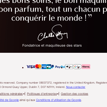
l rights reserved. Company number 08037372, registered in the United Kingdom. Regis
6 Ormond Quay Upper, Dublin 7, D07 N5YH, Ireland.
Nous contacter
ditions générales
Politiques d’entreprise
Gestion des cookies
alité de Google
ainsi qu'aux
Conditions d'utilisation de Google
.