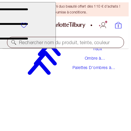
DERNIÈRE CHANCE ! Un mini duo beauté offert dès 110 € d'achats !
Offre soumise à conditions.
Maquillage
Rechercher nom du produit, teinte, couleur
Yeux
Ombre à
LUXURY PALETTE
Paupières
Palettes D'ombres à
PILLOW TALK
Paupières
56,00 €