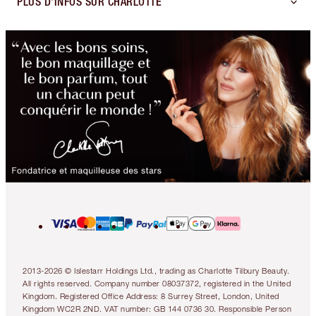
PLUS D'INFOS SUR CHARLOTTE
2013-2026 © Islestarr Holdings Ltd., trading as Charlotte Tilbury Beauty.
All rights reserved. Company number 08037372, registered in the United
Kingdom. Registered Office Address: 8 Surrey Street, London, United
Kingdom WC2R 2ND. VAT number: GB 144 0736 30. Responsible Person