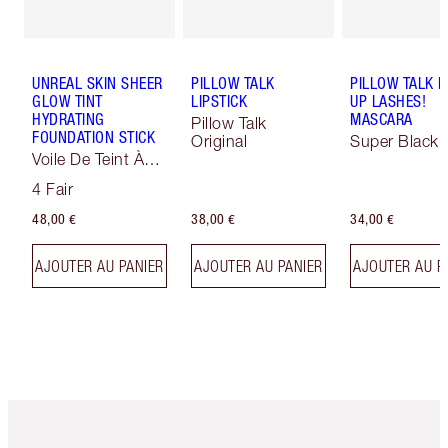
UNREAL SKIN SHEER
PILLOW TALK
PILLOW TALK 
GLOW TINT
LIPSTICK
UP LASHES!
HYDRATING
MASCARA
Pillow Talk
FOUNDATION STICK
Original
Super Black 
Voile De Teint À
Effet Sublimateur
4 Fair
48,00 €
38,00 €
34,00 €
AJOUTER AU PANIER
AJOUTER AU PANIER
AJOUTER AU P
Article 1 sur 6
Article 