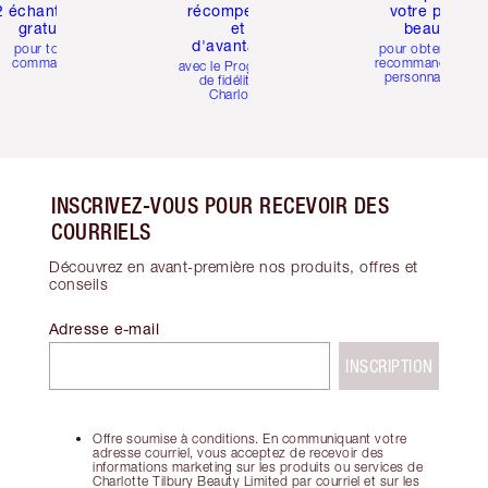
2 échantillons
récompenses
votre profil
gratuits
et
beauté
d'avantages
pour toute
pour obtenir des
commande
recommandations
avec le Programme
personnalisées
de fidélité de
Charlotte
INSCRIVEZ-VOUS POUR RECEVOIR DES
COURRIELS
Découvrez en avant-première nos produits, offres et
conseils
Adresse e-mail
INSCRIPTION
Offre soumise à conditions. En communiquant votre
adresse courriel, vous acceptez de recevoir des
informations marketing sur les produits ou services de
Charlotte Tilbury Beauty Limited par courriel et sur les