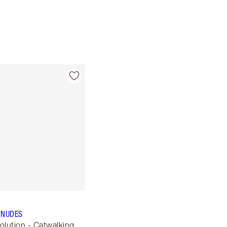
 NUDES
olution - Catwalking