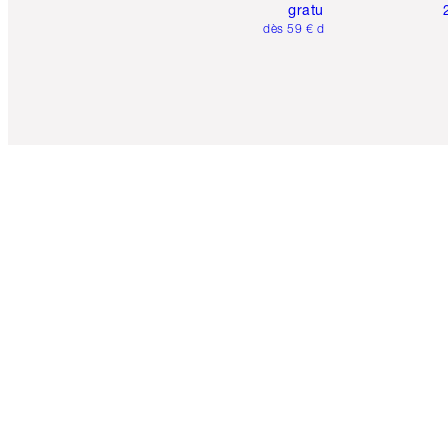
gratuite
dès 59 € d'achats