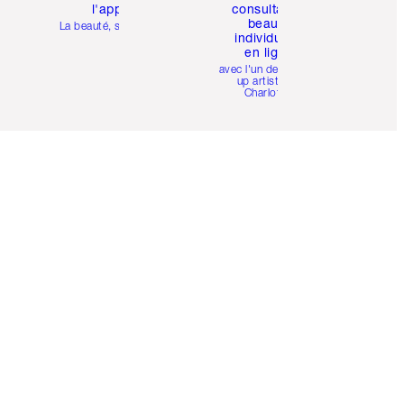
l'appli
consultation
beauté
La beauté, simplifiée
individuelle
en ligne
avec l'un des make-
up artists de
Charlotte.