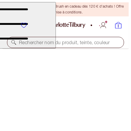
Recevez un pinceau Bronzing Brush en cadeau dès 120 € d'achats ! Offre
soumise à conditions.
Rechercher nom du produit, teinte, couleur
ÉCONOMISEZ 10 %*
THE ULTIMATE EXAGGER-EYES KIT
EYE KIT
156,00 €
140,40 €
(
130,00 €
/
10
g
)