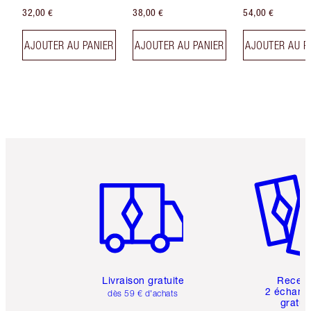
32,00 €
38,00 €
54,00 €
AJOUTER AU PANIER
AJOUTER AU PANIER
AJOUTER AU P
Article 1 sur 6
Article 
Livraison gratuite
Recev
2 échanti
dès 59 € d'achats
gratui