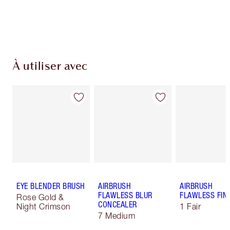
Choissisez 2 échantillons gratuits au moment
de confirmer vos achats
À utiliser avec
EYE BLENDER BRUSH
AIRBRUSH
AIRBRUSH
FLAWLESS BLUR
FLAWLESS FIN
Rose Gold &
CONCEALER
Night Crimson
1 Fair
7 Medium