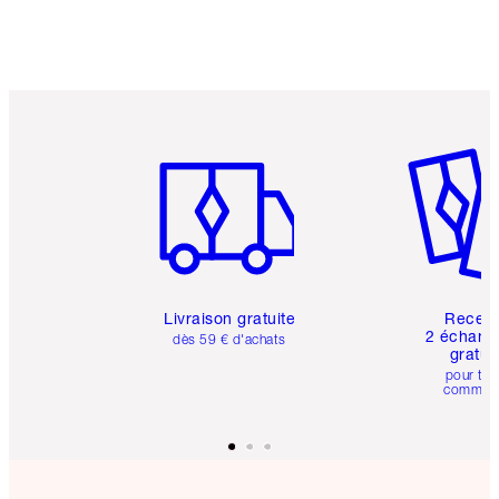
Article 1 sur 6
Article 
Livraison gratuite
Recev
2 échanti
dès 59 € d'achats
gratui
pour tou
comman