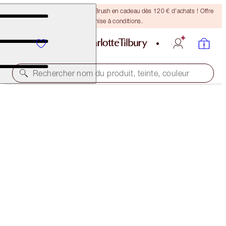
Recevez un pinceau Bronzing Brush en cadeau dès 120 € d'achats ! Offre
soumise à conditions.
Rechercher nom du produit, teinte, couleur
NOUVEAUTÉ !
EXAGGER-EYES EASY EYESHADOW &
MASCARA DUO
EYE KIT
69,00 €
65,55 €
(
138,00 €
/
10
g
)