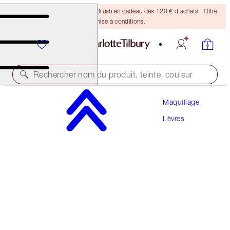
Recevez un pinceau Bronzing Brush en cadeau dès 120 € d'achats ! Offre
soumise à conditions.
Rechercher nom du produit, teinte, couleur
Maquillage
PILLOW TALK MINI GLOSSY LIPS DUO
Lèvres
PILLOW TALK FAIR
28,00 €