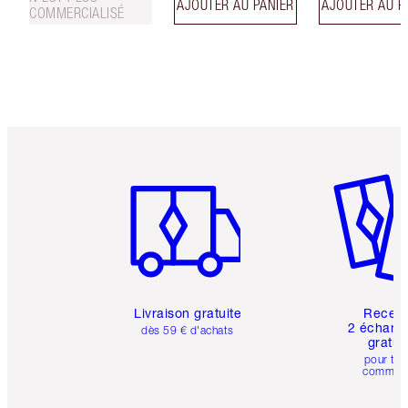
AJOUTER AU PANIER
AJOUTER AU P
COMMERCIALISÉ
Article 1 sur 6
Article 
Livraison gratuite
Recev
2 échanti
dès 59 € d'achats
gratui
pour tou
comman