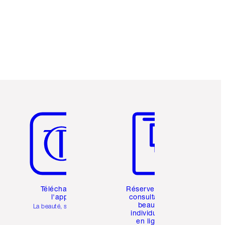
Gagnez des pièces de fidélité à chaque
achat!
Livraison standard gratuite lorsque votre
montant atteint 59,00 €
Choissisez 2 échantillons gratuits au
moment de confirmer vos achats
Article 5 sur 6
Article 6 sur 6
Téléchargez
Réservez une
l'appli
consultation
beauté
La beauté, simplifiée
individuelle
en ligne