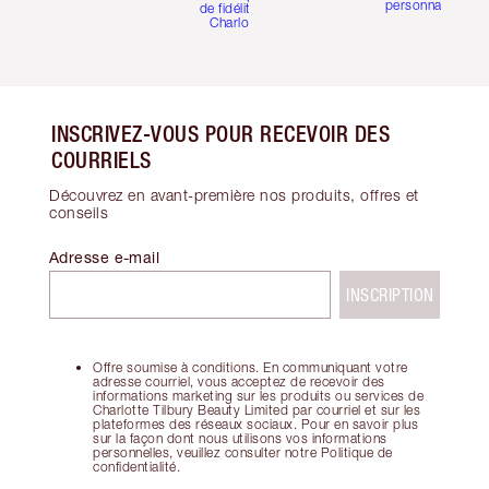
personnalisées
de fidélité de
Charlotte
INSCRIVEZ-VOUS POUR RECEVOIR DES
COURRIELS
Découvrez en avant-première nos produits, offres et
conseils
Adresse e-mail
INSCRIPTION
Offre soumise à conditions. En communiquant votre
adresse courriel, vous acceptez de recevoir des
informations marketing sur les produits ou services de
Charlotte Tilbury Beauty Limited par courriel et sur les
plateformes des réseaux sociaux. Pour en savoir plus
sur la façon dont nous utilisons vos informations
personnelles, veuillez consulter notre Politique de
confidentialité.