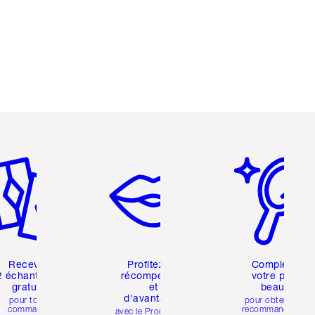
icle 2 sur 6
Article 3 sur 6
Article 4 sur 6
Recevez
Profitez de
Complétez
2 échantillons
récompenses
votre profil
gratuits
et
beauté
d'avantages
pour toute
pour obtenir des
commande
recommandations
avec le Programme