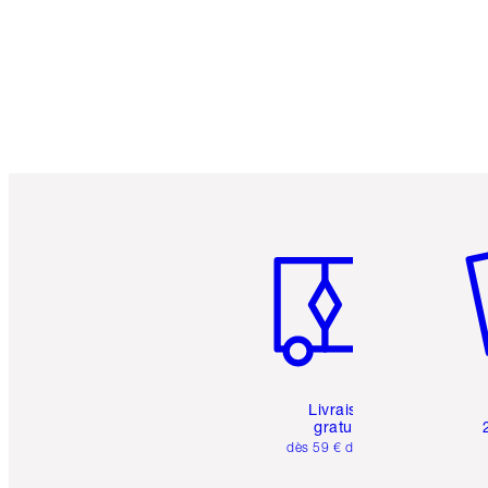
Article 1 sur 6
Art
Livraison
gratuite
dès 59 € d'achats