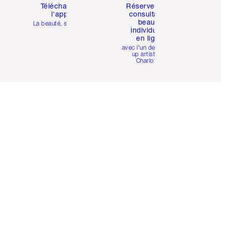
Téléchargez
Réservez une
l'appli
consultation
beauté
La beauté, simplifiée
individuelle
en ligne
avec l'un des make-
up artists de
Charlotte.