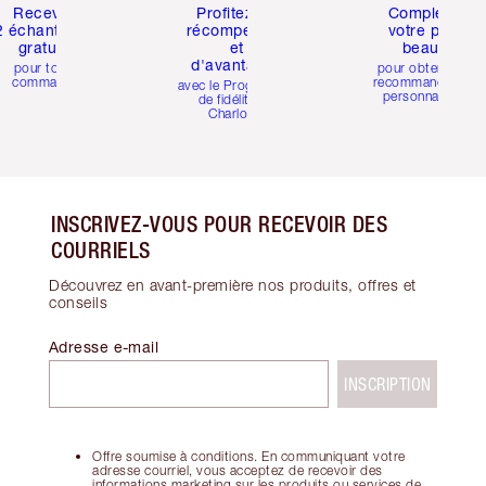
Recevez
Profitez de
Complétez
2 échantillons
récompenses
votre profil
gratuits
et
beauté
d'avantages
pour toute
pour obtenir des
commande
recommandations
avec le Programme
personnalisées
de fidélité de
Charlotte
INSCRIVEZ-VOUS POUR RECEVOIR DES
COURRIELS
Découvrez en avant-première nos produits, offres et
conseils
Adresse e-mail
INSCRIPTION
Offre soumise à conditions. En communiquant votre
adresse courriel, vous acceptez de recevoir des
informations marketing sur les produits ou services de