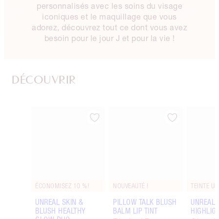
personnalisés avec les soins du visage
iconiques et le maquillage que vous
adorez, découvrez tout ce dont vous avez
besoin pour le jour J et pour la vie !
DÉCOUVRIR
Article 1 sur 90
Article 2 sur 90
ÉCONOMISEZ 10 %!
NOUVEAUTÉ !
TEINTE UN
UNREAL SKIN &
PILLOW TALK BLUSH
UNREAL
BLUSH HEALTHY
BALM LIP TINT
HIGHLIG