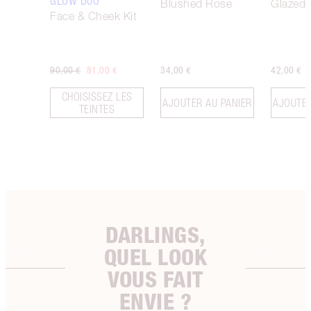
GLOW DUO
Blushed Rose
Glazed
Face & Cheek Kit
90,00 €
81,00 €
34,00 €
42,00 €
CHOISISSEZ LES
AJOUTER AU PANIER
AJOUTER
TEINTES
DARLINGS,
QUEL LOOK
VOUS FAIT
ENVIE ?