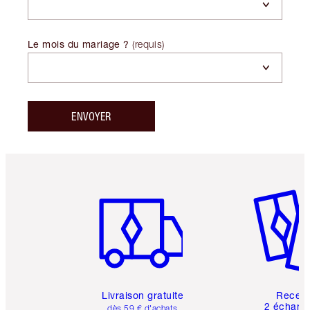
Le mois du mariage ?
(
requis
)
ENVOYER
Article 1 sur 6
Article 
Livraison gratuite
Recev
2 échanti
dès 59 € d'achats