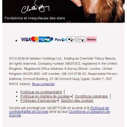
2013-2026 © Islestarr Holdings Ltd., trading as Charlotte Tilbury Beauty.
All rights reserved. Company number 08037372, registered in the United
Kingdom. Registered Office Address: 8 Surrey Street, London, United
Kingdom WC2R 2ND. VAT number: GB 144 0736 30. Responsible Person
Address: Ormond Building, 31-36 Ormond Quay Upper, Dublin 7, D07
N5YH, Ireland.
Nous contacter
Politique de confidentialité
Politique en matière de cookies
Conditions générales
Politiques d’entreprise
Gestion des cookies
Ce site est protégé par reCAPTCHA et soumis à la
Politique de
confidentialité de Google
ainsi qu'aux
Conditions d'utilisation de
Google
.