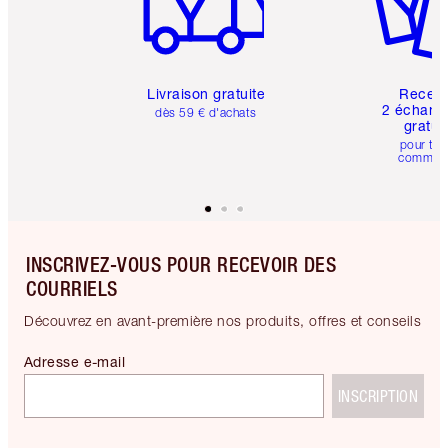
Livraison gratuite
Recev
2 échanti
dès 59 € d'achats
gratui
pour tou
comman
INSCRIVEZ-VOUS POUR RECEVOIR DES
COURRIELS
Découvrez en avant-première nos produits, offres et conseils
Adresse e-mail
INSCRIPTION