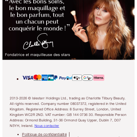
2013-2026 © Islestarr Holdings Ltd., trading as Charlotte Tilbury Beauty.
All rights reserved. Company number 08037372, registered in the United
Kingdom. Registered Office Address: 8 Surrey Street, London, United
Kingdom WC2R 2ND. VAT number: GB 144 0736 30. Responsible Person
Address: Ormond Building, 31-36 Ormond Quay Upper, Dublin 7, D07
N5YH, Ireland.
Nous contacter
Politique de confidentialité