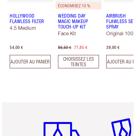
ÉCONOMISEZ 10 %
HOLLYWOOD
WEDDING DAY
AIRBRUSH
FLAWLESS FILTER
MAGIC MAKEUP
FLAWLESS SET
TOUCH-UP KIT
SPRAY
4.5 Medium
Face Kit
Original 100 
54,00 €
86,50 €
77,85 €
39,00 €
CHOISISSEZ LES
AJOUTER AU PANIER
AJOUTER AU P
TEINTES
Article 1 sur 6
Article 