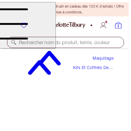
Recevez un pinceau Bronzing Brush en cadeau dès 120 € d'achats ! Offre
soumise à conditions.
Rechercher nom du produit, teinte, couleur
Maquillage
PILLOW TALK BEAUTIFYING BRIDAL LOOK
Kits Et Coffrets De
MAKEUP KIT
Maquillage
150,00 €
142,50 €
(
272,73 €
/
10
ml
)