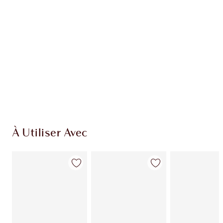
EXCLUSIVITÉS CHARLOTTE TILBURY
Club fidélité Charlotte's Darlings. Gagnez des
pièces de fidélité à chaque achat!
Livraison standard gratuite lorsque votre
montant atteint 59,00 €
Choissisez 2 échantillons gratuits au moment
de confirmer vos achats
À Utiliser Avec