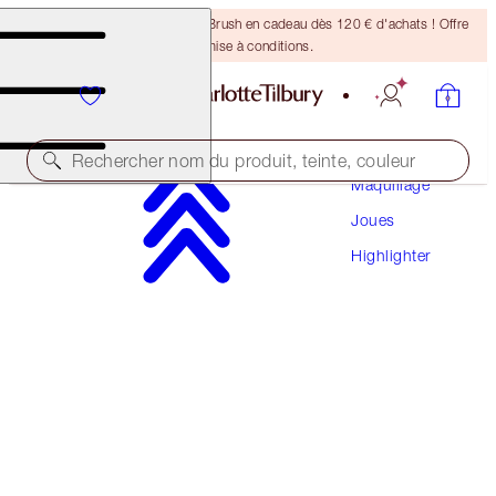
Recevez un pinceau Bronzing Brush en cadeau dès 120 € d'achats ! Offre
soumise à conditions.
Rechercher nom du produit, teinte, couleur
Maquillage
Joues
NOUVEAUTÉ !
Highlighter
UNREAL SUMMER BLUSH + GLOW DUO
FACE KIT
84,00 €
79,80 €
(
49,41 €
/
10
g
)