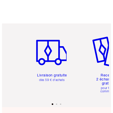
Article 1 sur 6
Article 
Livraison gratuite
Recev
2 échanti
dès 59 € d'achats
gratui
pour tou
comman