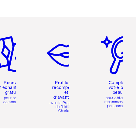
icle 2 sur 6
Article 3 sur 6
Article 4 sur 6
Recevez
Profitez de
Complétez
2 échantillons
récompenses
votre profil
gratuits
et
beauté
d'avantages
pour toute
pour obtenir des
commande
recommandations
avec le Programme
personnalisées
de fidélité de
Charlotte