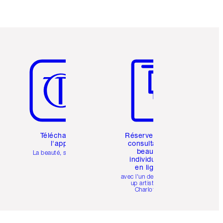
Article 5 sur 6
Article 6 sur 6
Téléchargez
Réservez une
l'appli
consultation
beauté
La beauté, simplifiée
individuelle
en ligne
avec l'un des make-
up artists de
Charlotte.