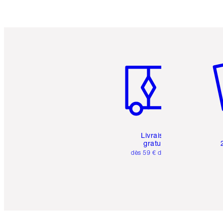
Article 1 sur 6
Art
Livraison
gratuite
dès 59 € d'achats