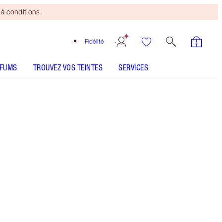
à conditions.
Fidélité
RFUMS
TROUVEZ VOS TEINTES
SERVICES
Mini duo beauté
offert
dès 110 € d'achats ! Offre
soumise à conditions.
Bénéficiez de 10 % de réduction magique sur ce
kit de soins pour un mariage comprenant un