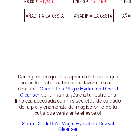
68,00 €
61,20 €
179,00 €
152,15 €
149,00 
AÑADIR A LA CESTA
AÑADIR A LA CESTA
AÑADIR
Darling, ahora que has aprendido todo lo que
necesitas saber sobre cómo lavarte la cara,
descubre
Charlotte's Magic Hydration Revival
Cleanser
por ti misma. ¡Dale a tu rostro una
limpieza adecuada con mis secretos de cuidado
de la piel y enamórate del mágico brillo de tu
cutis que verás ante el espejo!
Shop Charlotte's Magic Hydration Revival
Cleanser