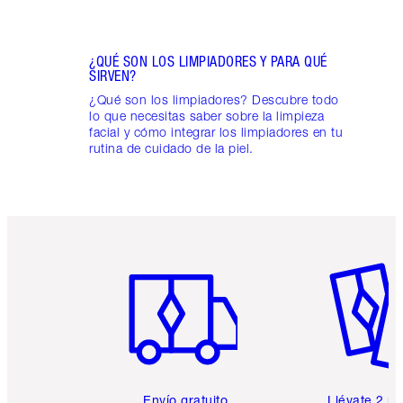
¿QUÉ SON LOS LIMPIADORES Y PARA QUÉ
SIRVEN?
¿Qué son los limpiadores? Descubre todo
lo que necesitas saber sobre la limpieza
facial y cómo integrar los limpiadores en tu
rutina de cuidado de la piel.
Artículo 1 de 6
Artículo
Envío gratuito
Llévate 2 m