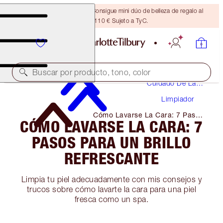
¡ÚLTIMA OPORTUNIDAD! Consigue mini dúo de belleza de regalo al
gastar 110 € Sujeto a TyC.
Buscar por producto, tono, color
Cuidado De La
Piel
Limpiador
Cómo Lavarse La Cara: 7 Pasos
CÓMO LAVARSE LA CARA: 7
Para Un Brillo Refrescante
PASOS PARA UN BRILLO
REFRESCANTE
Limpia tu piel adecuadamente con mis consejos y
trucos sobre cómo lavarte la cara para una piel
fresca como un spa.