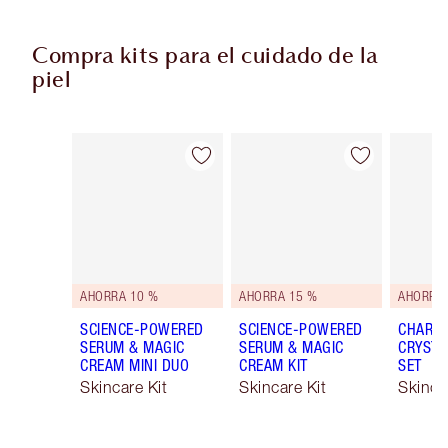
Compra kits para el cuidado de la
piel
Artículo 1 de 48
Artículo 2 de 48
AHORRA 10 %
AHORRA 15 %
AHORRA 
SCIENCE-POWERED
SCIENCE-POWERED
CHARLO
SERUM & MAGIC
SERUM & MAGIC
CRYSTA
CREAM MINI DUO
CREAM KIT
SET
Skincare Kit
Skincare Kit
Skinca