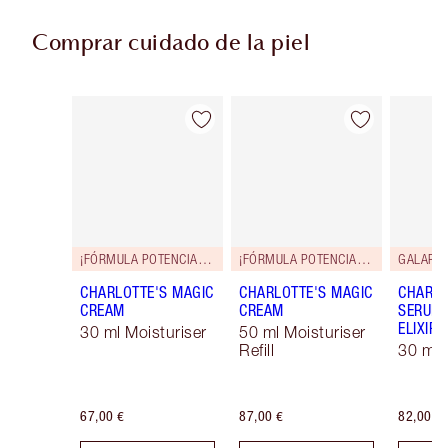
Comprar cuidado de la piel
Artículo 1 de 114
Artículo 2 de 114
¡FÓRMULA POTENCIADA!
¡FÓRMULA POTENCIADA!
GALARD
CHARLOTTE'S MAGIC
CHARLOTTE'S MAGIC
CHARLO
CREAM
CREAM
SERUM 
ELIXIR
30 ml Moisturiser
50 ml Moisturiser
Refill
30 ml
67,00 €
87,00 €
82,00 €