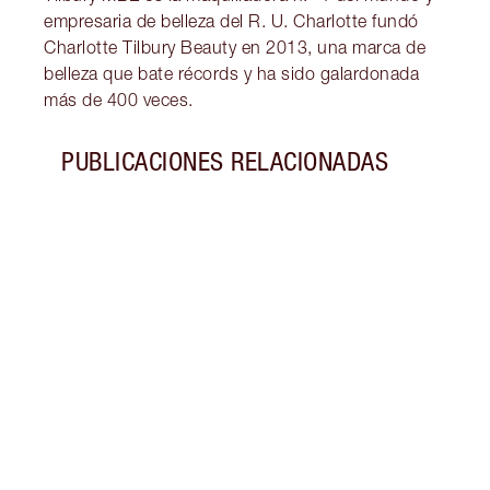
empresaria de belleza del R. U. Charlotte fundó
Charlotte Tilbury Beauty en 2013, una marca de
belleza que bate récords y ha sido galardonada
más de 400 veces.
PUBLICACIONES RELACIONADAS
Artículo 1 de 3
¿QUÉ 
¿Te p
tu ti
práct
limpi