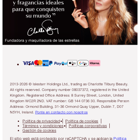
2013-2026 © Islestarr Holdings Ltd., trading as Charlotte Tilbury Beauty.
All rights reserved. Company number 08037372, registered in the United
Kingdom. Registered Office Address: 8 Surrey Street, London, United
Kingdom WC2R 2ND. VAT number: GB 144 0736 30. Responsible Person
Address: Ormond Building, 31-36 Ormond Quay Upper, Dublin 7, D07
N5YH, Ireland.
Ponte en contacto con nosotros
Política de privacidad
Política de cookies
Términos y condiciones
Políticas corporativas
Gestión de cookies
El sitio web está protegido por reCAPTCHA y se aplican la
Política