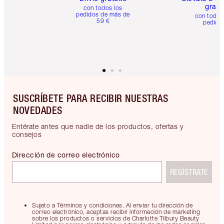
gratis
con todos los
pedidos de más de
con todos
59 €
pedido
SUSCRÍBETE PARA RECIBIR NUESTRAS
NOVEDADES
Entérate antes que nadie de los productos, ofertas y
consejos
Dirección de correo electrónico
REGÍSTRATE
Sujeto a Términos y condiciones. Al enviar tu dirección de
correo electrónico, aceptas recibir información de marketing
sobre los productos o servicios de Charlotte Tilbury Beauty