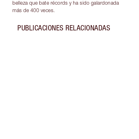
belleza que bate récords y ha sido galardonada
más de 400 veces.
PUBLICACIONES RELACIONADAS
Artículo 1 de 7
COMO
ROJE
¿Qué 
cómo 
produ
cubri
con e
recom
infla