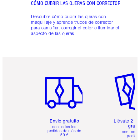
CÓMO CUBRIR LAS OJERAS CON CORRECTOR
Descubre cómo cubrir las ojeras con
maquillaje y aprende trucos de corrector
para camuflar, corregir el color e iluminar el
aspecto de las ojeras.
Artículo 1 de 6
Artículo
Envío gratuito
Llévate 2 m
gratis
con todos los
pedidos de más de
con todos
59 €
pedido