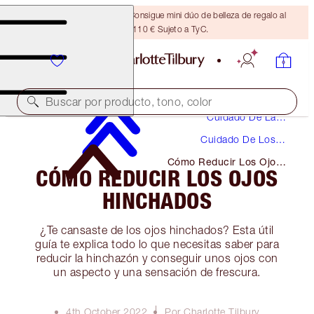
¡ÚLTIMA OPORTUNIDAD! Consigue mini dúo de belleza de regalo al
gastar 110 € Sujeto a TyC.
Buscar por producto, tono, color
Cuidado De La
Piel
Cuidado De Los
Ojos
Cómo Reducir Los Ojos
CÓMO REDUCIR LOS OJOS
Hinchados
HINCHADOS
¿Te cansaste de los ojos hinchados? Esta útil
guía te explica todo lo que necesitas saber para
reducir la hinchazón y conseguir unos ojos con
un aspecto y una sensación de frescura.
4th October 2022
Por Charlotte Tilbury