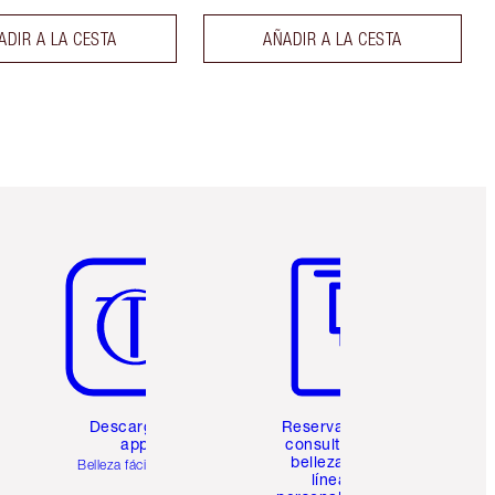
ADIR A LA CESTA
AÑADIR A LA CESTA
Artículo 5 de 6
Artículo 6 de 6
Descarga la
Reserva una
app
consulta de
belleza en
Belleza fácil para ti
línea