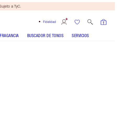
ujeto a TyC.
Fidelidad
FRAGANCIA
BUSCADOR DE TONOS
SERVICIOS
ANÁLISIS DE LA PIEL
Mini dúo de belleza
de regalo
con compras de 100 € Sujeto
a TyC.