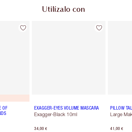
Utilízalo con
E OF
EXAGGER-EYES VOLUME MASCARA
PILLOW TA
NDS
Exagger-Black 10ml
Large Ma
34,00 €
41,00 €