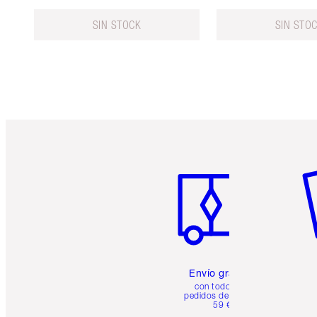
SIN STOCK
SIN STO
Artículo 1 de 6
Ar
Envío gratuito
con todos los
pedidos de más de
59 €