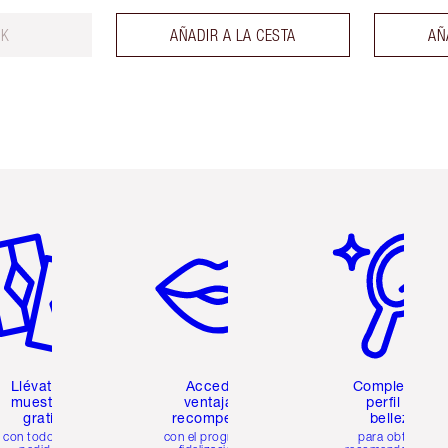
CK
AÑADIR A LA CESTA
AÑ
tículo 2 de 6
Artículo 3 de 6
Artículo 4 de 6
Llévate 2
Accede a
Completa tu
muestras
ventajas y
perfil de
gratis
recompensas
belleza
con todos los
con el programa de
para obtener