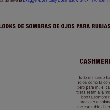
arda lleva la
Exagger-Eyes Easy Eyeshadow Stick in Amber H
LOOKS DE SOMBRAS DE OJOS PARA RUBIA
CASHMERE
Todo el mundo hab
rojos como la com
pero para mí, el c
rosas están a la m
bonita sombra ro
precioso respla
melena rubia de i