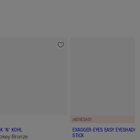
Artículo 4 de 6
Artículo 5 de 
¡NOVEDAD!
K 'N' KOHL
EXAGGER-EYES EASY EYESHADO
STICK
okey Bronze