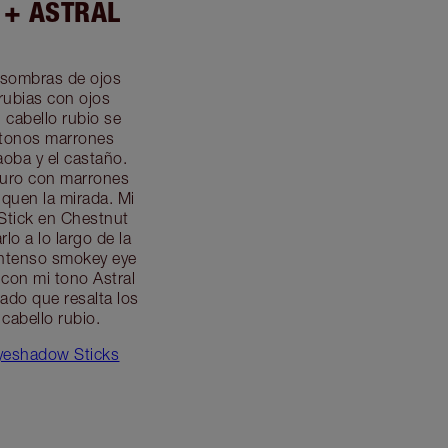
 + ASTRAL
 sombras de ojos
rubias con ojos
 cabello rubio se
 tonos marrones
aoba y el castaño.
curo con marrones
iquen la mirada. Mi
Stick en Chestnut
lo a lo largo de la
 intenso smokey eye
 con mi tono Astral
ado que resalta los
 cabello rubio.
yeshadow Sticks