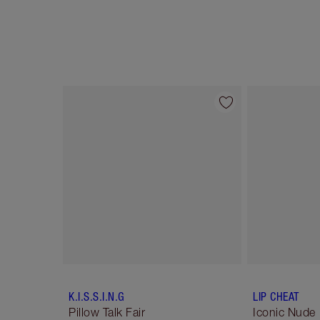
Artículo 1 de 6
K.I.S.S.I.N.G
LIP CHEAT
Pillow Talk Fair
Iconic Nude