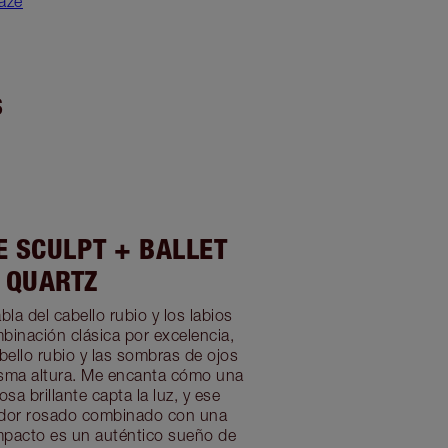
aze
S
 SCULPT + BALLET
QUARTZ
la del cabello rubio y los labios
binación clásica por excelencia,
abello rubio y las sombras de ojos
isma altura. Me encanta cómo una
sa brillante capta la luz, y ese
ndor rosado combinado con una
mpacto es un auténtico sueño de