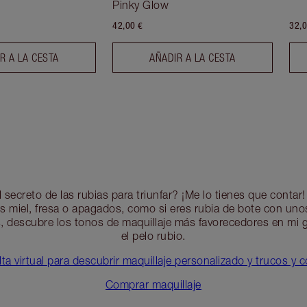
Pinky Glow
42,00 €
32,0
R A LA CESTA
AÑADIR A LA CESTA
l secreto de las rubias para triunfar? ¡Me lo tienes que contar!
 miel, fresa o apagados, como si eres rubia de bote con un
s, descubre los tonos de maquillaje más favorecedores en mi g
el pelo rubio.
a virtual para descubrir maquillaje personalizado y trucos y 
Comprar maquillaje