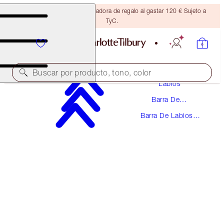
Consigue una brocha bronceadora de regalo al gastar 120 € Sujeto a
TyC.
Maquillaje
Buscar por producto, tono, color
Labios
Barra De
MATTE REVOLUTION
Labios
Barra De Labios
THE QUEEN
Roja
38,00 €
(
108,57 €
/
10
g
)