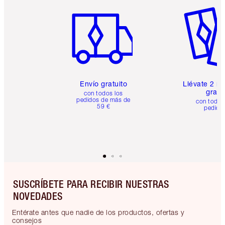
Artículo 1 de 6
Artículo
Envío gratuito
Llévate 2 m
gratis
con todos los
pedidos de más de
con todos
59 €
pedido
SUSCRÍBETE PARA RECIBIR NUESTRAS
NOVEDADES
Entérate antes que nadie de los productos, ofertas y
consejos