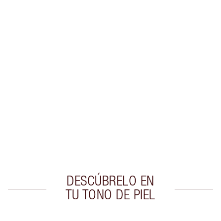
Gana 38 monedas de fidelización
Más información
PRODUCTOS EXCLUSIVOS DE CHARLOTTE TILBURY
Club de fidelidad Charlotte’s Darlings. Gana
monedas de fidelización cada vez que
compres!
Envío estándar con compras de 59,00 €
Elige 2 muestras gratis al finalizar la compra
DESCÚBRELO EN
TU TONO DE PIEL