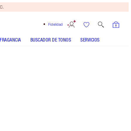
yC.
Fidelidad
FRAGANCIA
BUSCADOR DE TONOS
SERVICIOS
Pillow Talk Original
SHADE MATCH
CÓMO SE APLICA