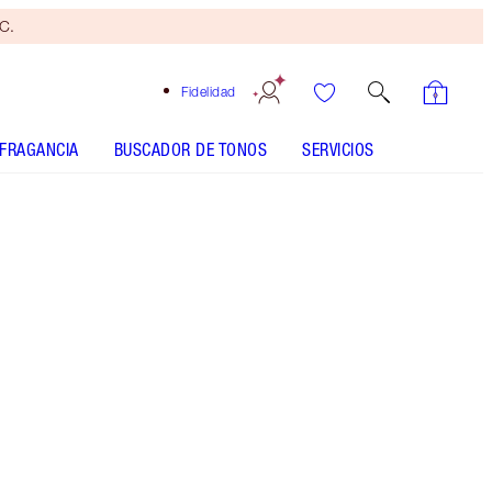
yC.
Fidelidad
FRAGANCIA
BUSCADOR DE TONOS
SERVICIOS
EL KIT INCLUYE
EXAGGER-EYES VOLUME MASCARA
EXAGGER-BLACK 10ML
EXAGGER-EYES EASY EYESHADOW STICK - Elegir
tono