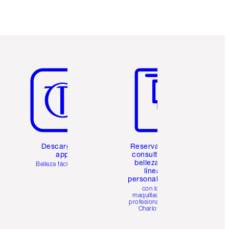
Artículo 5 de 6
Artículo 6 de 6
Descarga la
Reserva una
app
consulta de
belleza en
Belleza fácil para ti
línea
personalizada
con los
maquilladores
profesionales de
Charlotte.