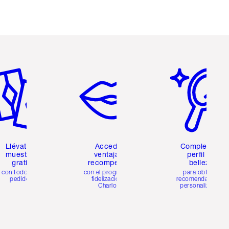
tículo 2 de 6
Artículo 3 de 6
Artículo 4 de 6
Llévate 2
Accede a
Completa tu
muestras
ventajas y
perfil de
gratis
recompensas
belleza
con todos los
con el programa de
para obtener
pedidos
fidelización de
recomendaciones
Charlotte
personalizadas