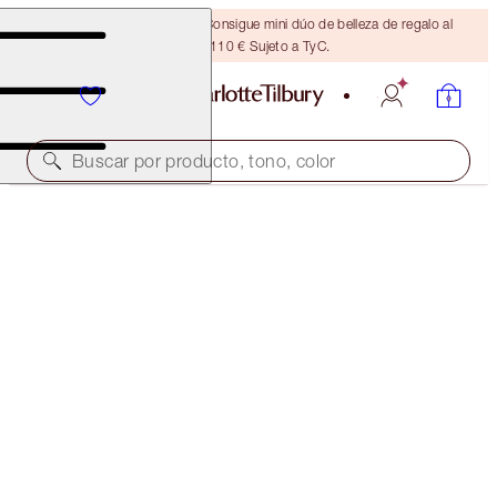
¡ÚLTIMA OPORTUNIDAD! Consigue mini dúo de belleza de regalo al
gastar 110 € Sujeto a TyC.
Buscar por producto, tono, color
AHORRA 10 %*
SMOKEY EYE 'TIL I DIE KIT
EYE KIT
101,00 €
90,90 €
(
67,33 €
/
10
g
)