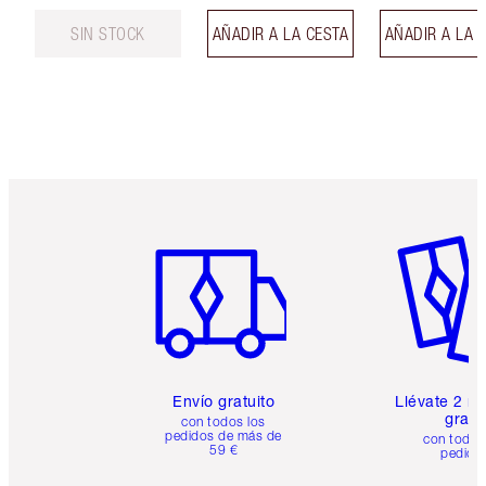
SIN STOCK
AÑADIR A LA CESTA
AÑADIR A LA 
Artículo 1 de 6
Artículo
Envío gratuito
Llévate 2 m
gratis
con todos los
pedidos de más de
con todos
59 €
pedido