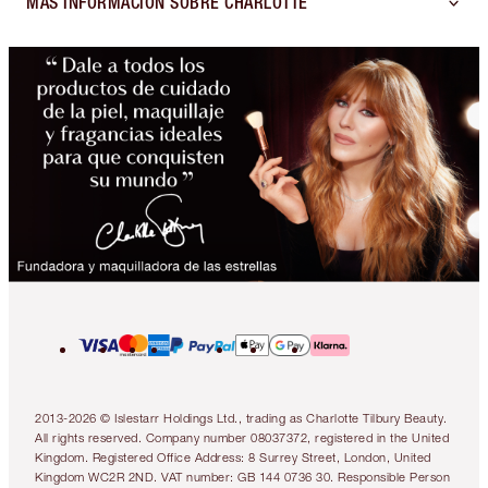
MÁS INFORMACIÓN SOBRE CHARLOTTE
2013-2026 © Islestarr Holdings Ltd., trading as Charlotte Tilbury Beauty.
All rights reserved. Company number 08037372, registered in the United
Kingdom. Registered Office Address: 8 Surrey Street, London, United
Kingdom WC2R 2ND. VAT number: GB 144 0736 30. Responsible Person