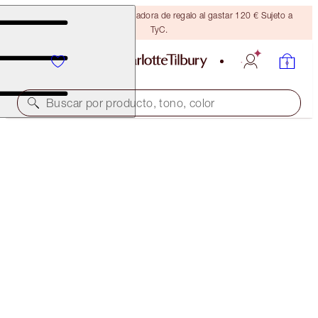
Consigue una brocha bronceadora de regalo al gastar 120 € Sujeto a
TyC.
Buscar por producto, tono, color
BROW CHEAT
LIGHT BLONDE
32,50 €
(
6500,00 €
/
10
g
)