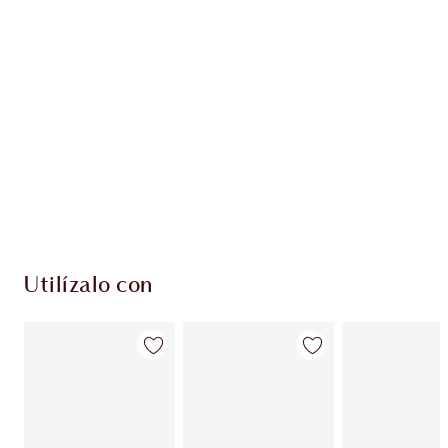
PRODUCTOS EXCLUSIVOS DE CHARLOTTE TILBURY
Club de fidelidad Charlotte’s Darlings. Gana
monedas de fidelización cada vez que
compres!
Envío estándar con compras de 59,00 €
Elige 2 muestras gratis al finalizar la compra
Utilízalo con