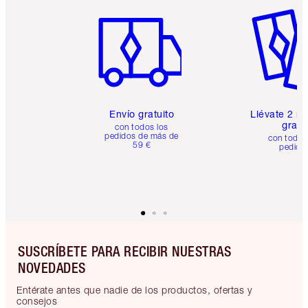
Artículo 1 de 6
Artículo
Envío gratuito
Llévate 2 m
gratis
con todos los
pedidos de más de
con todos
59 €
pedido
SUSCRÍBETE PARA RECIBIR NUESTRAS
NOVEDADES
Entérate antes que nadie de los productos, ofertas y
consejos