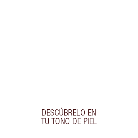
Gana 34 monedas de fidelización
Más información
PRODUCTOS EXCLUSIVOS DE CHARLOTTE TILBURY
Club de fidelidad Charlotte’s Darlings. Gana
monedas de fidelización cada vez que
compres!
Envío estándar con compras de 59,00 €
Elige 2 muestras gratis al finalizar la compra
DESCÚBRELO EN
TU TONO DE PIEL