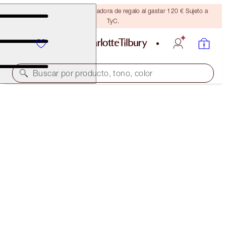
Consigue una brocha bronceadora de regalo al gastar 120 € Sujeto a
TyC.
Buscar por producto, tono, color
FULL FAT LASHES
GLOSSY BLACK
34,00 €
(
42,50 €
/
10
ml
)