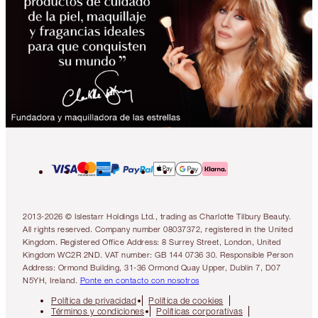
2013-2026 © Islestarr Holdings Ltd., trading as Charlotte Tilbury Beauty.
All rights reserved. Company number 08037372, registered in the United
Kingdom. Registered Office Address: 8 Surrey Street, London, United
Kingdom WC2R 2ND. VAT number: GB 144 0736 30. Responsible Person
Address: Ormond Building, 31-36 Ormond Quay Upper, Dublin 7, D07
N5YH, Ireland.
Ponte en contacto con nosotros
Política de privacidad
Política de cookies
Términos y condiciones
Políticas corporativas