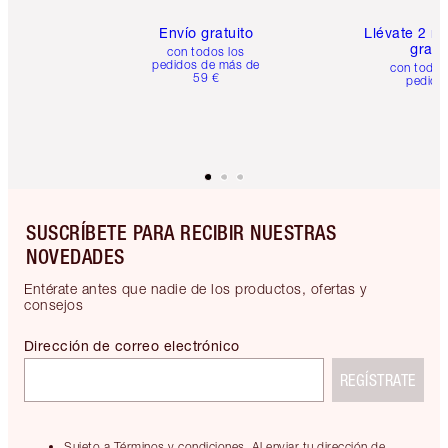
Envío gratuito
Llévate 2 m
gratis
con todos los
pedidos de más de
con todos
59 €
pedido
SUSCRÍBETE PARA RECIBIR NUESTRAS
NOVEDADES
Entérate antes que nadie de los productos, ofertas y
consejos
Dirección de correo electrónico
REGÍSTRATE
Sujeto a Términos y condiciones. Al enviar tu dirección de