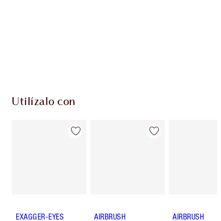
Club de fidelidad Charlotte’s Darlings. Gana
monedas de fidelización cada vez que
compres!
Envío estándar con compras de 59,00 €
Elige 2 muestras gratis al finalizar la compra
Utilízalo con
EXAGGER-EYES
AIRBRUSH
AIRBRUSH