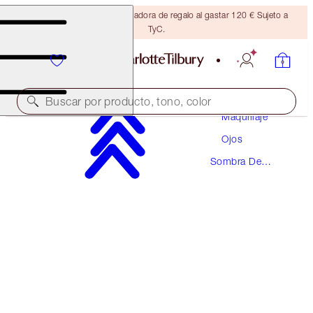
Consigue una brocha bronceadora de regalo al gastar 120 € Sujeto a
TyC.
Buscar por producto, tono, color
Maquillaje
Ojos
HYPNOTISING POP SHOTS
Sombra De
PILLOW TALK DIAMONDS - DIAMOND DIMENSION
Ojos
30,00 €
(
250,00 €
/
10
g
)