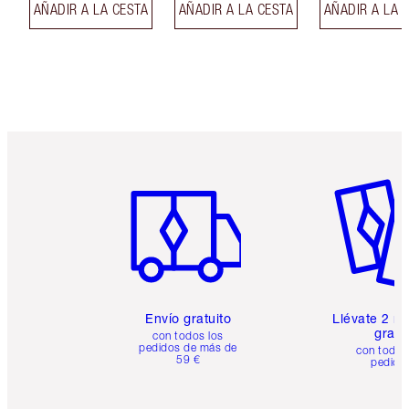
AÑADIR A LA CESTA
AÑADIR A LA CESTA
AÑADIR A LA 
Artículo 1 de 6
Artículo
Envío gratuito
Llévate 2 m
gratis
con todos los
pedidos de más de
con todos
59 €
pedido