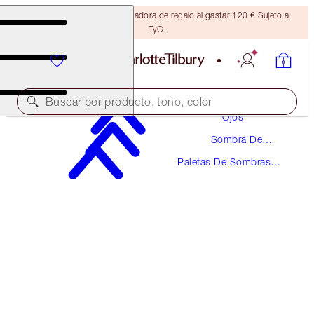
Consigue una brocha bronceadora de regalo al gastar 120 € Sujeto a
TyC.
Maquillaje
Buscar por producto, tono, color
Ojos
Sombra De
LUXURY PALETTE
Ojos
Paletas De Sombras
THE VINTAGE VAMP
De Ojos
56,00 €
(
107,69 €
/
10
g
)