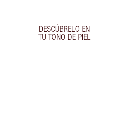
Elige 2 muestras gratis al finalizar la compra
DESCÚBRELO EN
TU TONO DE PIEL
Artículo 1 de 20
Artí