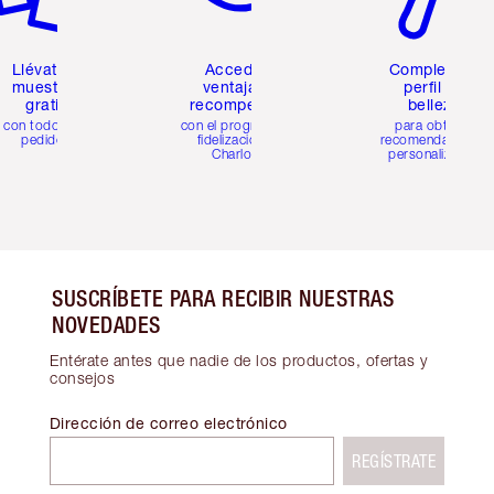
Llévate 2
Accede a
Completa tu
muestras
ventajas y
perfil de
gratis
recompensas
belleza
con todos los
con el programa de
para obtener
pedidos
fidelización de
recomendaciones
Charlotte
personalizadas
SUSCRÍBETE PARA RECIBIR NUESTRAS
NOVEDADES
Entérate antes que nadie de los productos, ofertas y
consejos
Dirección de correo electrónico
REGÍSTRATE