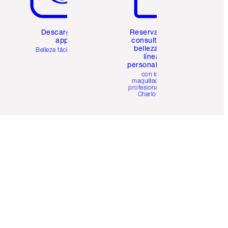
Descarga la
Reserva una
app
consulta de
belleza en
Belleza fácil para ti
línea
personalizada
con los
maquilladores
profesionales de
Charlotte.