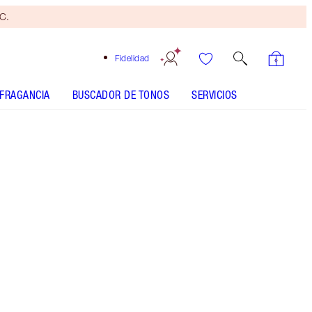
yC.
Fidelidad
FRAGANCIA
BUSCADOR DE TONOS
SERVICIOS
Pillow Talk Blur - Out of Stock
LIP BLUR FINDER