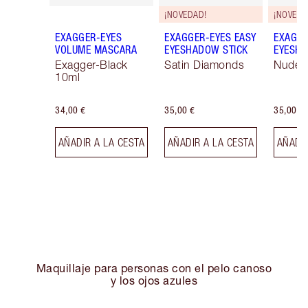
¡NOVEDAD!
¡NOVEDA
EXAGGER-EYES
EXAGGER-EYES EASY
EXAGGE
VOLUME MASCARA
EYESHADOW STICK
EYESHA
Exagger-Black
Satin Diamonds
Nude S
10ml
34,00 €
35,00 €
35,00 €
AÑADIR A LA CESTA
AÑADIR A LA CESTA
AÑADIR
Maquillaje para personas con el pelo canoso
y los ojos azules