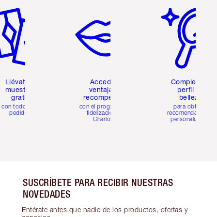
Llévate 2
Accede a
Completa tu
muestras
ventajas y
perfil de
gratis
recompensas
belleza
con todos los
con el programa de
para obtener
pedidos
fidelización de
recomendaciones
Charlotte
personalizadas
SUSCRÍBETE PARA RECIBIR NUESTRAS
NOVEDADES
Entérate antes que nadie de los productos, ofertas y