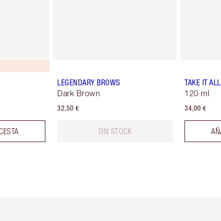
LEGENDARY BROWS
TAKE IT AL
Dark Brown
120 ml
32,50 €
34,00 €
 CESTA
SIN STOCK
AÑ
tículo 2 de 6
Artículo 3 de 6
Artículo 4 de 6