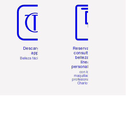
Descarga la
Reserva una
app
consulta de
belleza en
Belleza fácil para ti
línea
personalizada
con los
maquilladores
profesionales de
Charlotte.