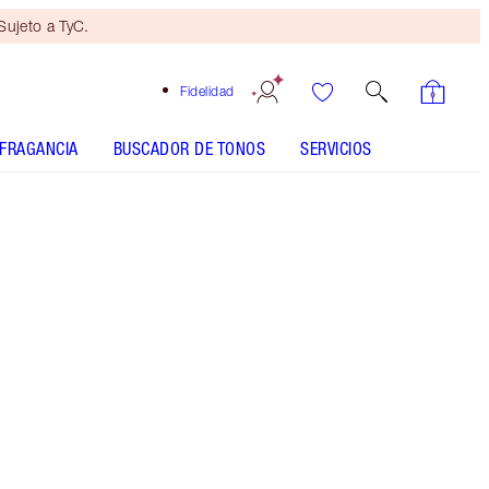
ujeto a TyC.
Fidelidad
FRAGANCIA
BUSCADOR DE TONOS
SERVICIOS
Oyster Pearl
CÓMO SE APLICA