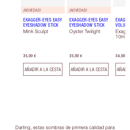
¡NOVEDAD!
¡NOVEDAD!
EXAGGER-EYES EASY
EXAGGER-EYES EASY
EXAGGE
EYESHADOW STICK
EYESHADOW STICK
VOLUM
Mink Sculpt
Oyster Twilight
Exagge
10ml
35,00 €
35,00 €
34,00 €
AÑADIR A LA CESTA
AÑADIR A LA CESTA
AÑADIR
Darling, estas sombras de primera calidad para