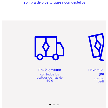
sombra de ojos turquesa con destellos.
Artículo 1 de 6
Artículo
Envío gratuito
Llévate 2 m
gratis
con todos los
pedidos de más de
con todos
59 €
pedido