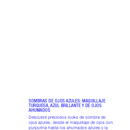
Artículo 1 de 13
SOMB
OJOS
Luce 
de so
suave
maqui
rosa.
SOMBRAS DE OJOS AZULES: MAQUILLAJE
TURQUESA, AZUL BRILLANTE Y DE OJOS
AHUMADOS
Descubre preciosos looks de sombra de
ojos azules, desde el maquillaje de ojos con
purpurina hasta los ahumados azules y la