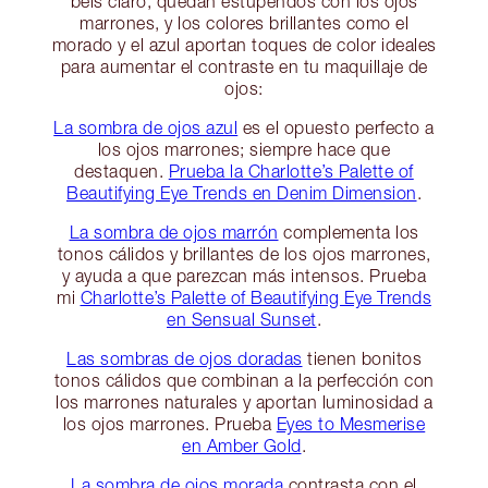
beis claro, quedan estupendos con los ojos
marrones, y los colores brillantes como el
morado y el azul aportan toques de color ideales
para aumentar el contraste en tu maquillaje de
ojos:
La sombra de ojos azul
es el opuesto perfecto a
los ojos marrones; siempre hace que
destaquen.
Prueba la Charlotte’s Palette of
Beautifying Eye Trends en Denim Dimension
.
La sombra de ojos marrón
complementa los
tonos cálidos y brillantes de los ojos marrones,
y ayuda a que parezcan más intensos. Prueba
mi
Charlotte’s Palette of Beautifying Eye Trends
en Sensual Sunset
.
Las sombras de ojos doradas
tienen bonitos
tonos cálidos que combinan a la perfección con
los marrones naturales y aportan luminosidad a
los ojos marrones. Prueba
Eyes to Mesmerise
en Amber Gold
.
La sombra de ojos morada
contrasta con el