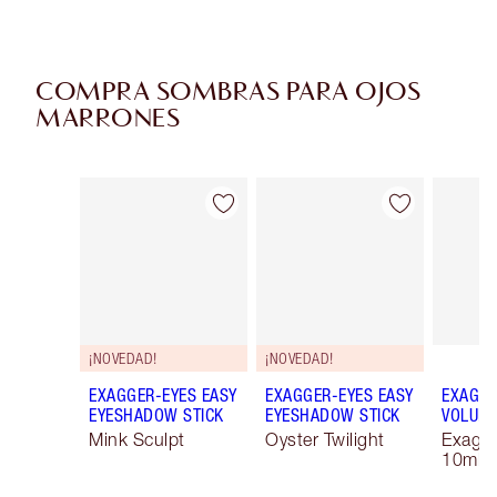
COMPRA SOMBRAS PARA OJOS
MARRONES
Artículo 1 de 44
Artículo 2 de 44
¡NOVEDAD!
¡NOVEDAD!
EXAGGER-EYES EASY
EXAGGER-EYES EASY
EXAGGE
EYESHADOW STICK
EYESHADOW STICK
VOLUM
Mink Sculpt
Oyster Twilight
Exagge
10ml