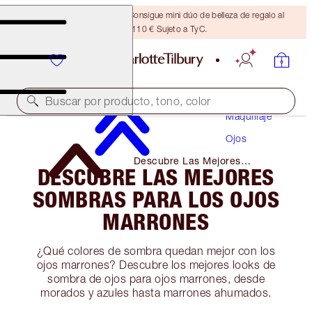
¡ÚLTIMA OPORTUNIDAD! Consigue mini dúo de belleza de regalo al
gastar 110 € Sujeto a TyC.
Buscar por producto, tono, color
Maquillaje
Ojos
Descubre Las Mejores
DESCUBRE LAS MEJORES
Sombras Para Los Ojos
Marrones
SOMBRAS PARA LOS OJOS
MARRONES
¿Qué colores de sombra quedan mejor con los
ojos marrones? Descubre los mejores looks de
sombra de ojos para ojos marrones, desde
morados y azules hasta marrones ahumados.