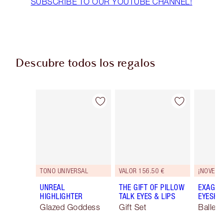
SUBSCRIBE TO OUR YOUTUBE CHANNEL!
Descubre todos los regalos
Artículo 1 de 116
Artículo 2 de 116
TONO UNIVERSAL
VALOR 156.50 €
¡NOVEDA
UNREAL
THE GIFT OF PILLOW
EXAGGE
HIGHLIGHTER
TALK EYES & LIPS
EYESHA
Glazed Goddess
Gift Set
Ballet