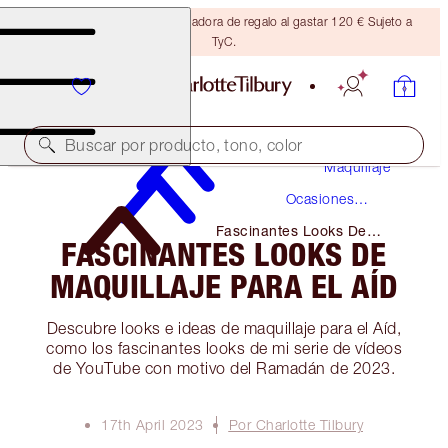
Consigue una brocha bronceadora de regalo al gastar 120 € Sujeto a
TyC.
Buscar por producto, tono, color
Maquillaje
Ocasiones
Especiales
Fascinantes Looks De
FASCINANTES LOOKS DE
Maquillaje Para El Aíd
MAQUILLAJE PARA EL AÍD
Descubre looks e ideas de maquillaje para el Aíd,
como los fascinantes looks de mi serie de vídeos
de YouTube con motivo del Ramadán de 2023.
17th April 2023
Por Charlotte Tilbury