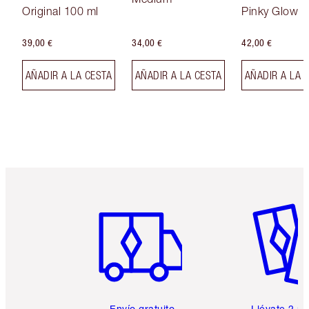
Original 100 ml
Pinky Glow
39,00 €
34,00 €
42,00 €
AÑADIR A LA CESTA
AÑADIR A LA CESTA
AÑADIR A LA 
Artículo 1 de 6
Artículo
Envío gratuito
Llévate 2 m