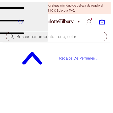
¡ÚLTIMA OPORTUNIDAD! Consigue mini dúo de belleza de regalo al
gastar 110 € Sujeto a TyC.
Buscar por producto, tono, color
VALOR: 211 €
Regalos De Perfumes Y
THE GIFT OF LOVE
Fragancias
MAKEUP & FRAGRANCE KIT
160,00 €
(
145,45 €
/
100
ml
)