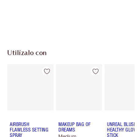
monedas de fidelización cada vez que
compres!
Envío estándar con compras de 59,00 €
Elige 2 muestras gratis al finalizar la compra
Utilízalo con
AIRBRUSH
MAKEUP BAG OF
UNREAL BLUSH
FLAWLESS SETTING
DREAMS
HEALTHY GLO
SPRAY
STICK
Medium