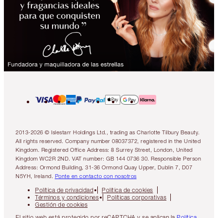
2013-2026 © Islestarr Holdings Ltd., trading as Charlotte Tilbury Beauty.
All rights reserved. Company number 08037372, registered in the United
Kingdom. Registered Office Address: 8 Surrey Street, London, United
Kingdom WC2R 2ND. VAT number: GB 144 0736 30. Responsible Person
Address: Ormond Building, 31-36 Ormond Quay Upper, Dublin 7, D07
N5YH, Ireland.
Ponte en contacto con nosotros
Política de privacidad
Política de cookies
Términos y condiciones
Políticas corporativas
Gestión de cookies
El sitio web está protegido por reCAPTCHA y se aplican la
Política